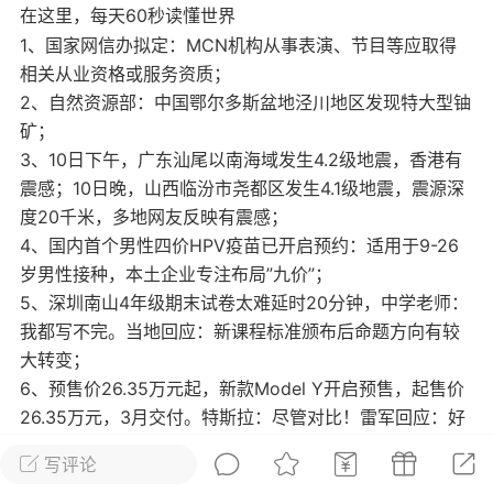
在这里，每天60秒读懂世界
光
美业357
芯诗妍
卡卡美业
1、国家网信办拟定：MCN机构从事表演、节目等应取得
相关从业资格或服务资质；
每次200金币
点击购买
2、自然资源部：中国鄂尔多斯盆地泾川地区发现特大型铀
大师
小熊水光
爆汗熊
矿；
3、10日下午，广东汕尾以南海域发生4.2级地震，香港有
溶脂
卡卡动能素
皇斯普拉雅
震感；10日晚，山西临汾市尧都区发生4.1级地震，震源深
重建术
DRYY面膜
微晶溶斑术
度20千米，多地网友反映有震感；
4、国内首个男性四价HPV疫苗已开启预约：适用于9-26
美业爆款平台
Lv.8
靓号
加盟商
岁男性接种，本土企业专注布局”九价”；
-26 23:18
电脑端
美业资讯
5、深圳南山4年级期末试卷太难延时20分钟，中学老师：
我都写不完。当地回应：新课程标准颁布后命题方向有较
愫简闪充小白罐
大转变；
草本/双效闪充，养出紧致小白脸！一、项
6、预售价26.35万元起，新款Model Y开启预售，起售价
闪充小白罐 = 闪充大白肌（仪器）× 草本
26.35万元，3月交付。特斯拉：尽管对比！雷军回应：好
（产品）×极光嫩肤啫喱（产品）这是一套
的；
护...
写评论
7、两部门：支持餐饮企业、餐饮相关行业协会和电影领域