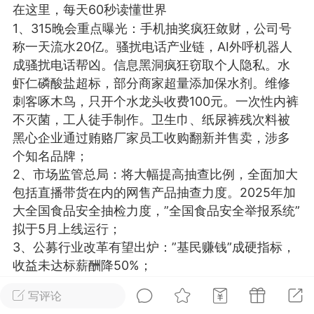
在这里，每天60秒读懂世界
光
美业357
芯诗妍
卡卡美业
1、315晚会重点曝光：手机抽奖疯狂敛财，公司号
称一天流水20亿。骚扰电话产业链，AI外呼机器人
每次200金币
点击购买
成骚扰电话帮凶。信息黑洞疯狂窃取个人隐私。水
大师
小熊水光
爆汗熊
虾仁磷酸盐超标，部分商家超量添加保水剂。维修
刺客啄木鸟，只开个水龙头收费100元。一次性内裤
溶脂
卡卡动能素
皇斯普拉雅
不灭菌，工人徒手制作。卫生巾、纸尿裤残次料被
重建术
DRYY面膜
微晶溶斑术
黑心企业通过贿赂厂家员工收购翻新并售卖，涉多
个知名品牌；
美业爆款平台
Lv.8
靓号
加盟商
2、市场监管总局：将大幅提高抽查比例，全面加大
包括直播带货在内的网售产品抽查力度。2025年加
-26 23:18
电脑端
美业资讯
大全国食品安全抽检力度，”全国食品安全举报系统”
愫简闪充小白罐
拟于5月上线运行；
草本/双效闪充，养出紧致小白脸！一、项
3、公募行业改革有望出炉：”基民赚钱”成硬指标，
闪充小白罐 = 闪充大白肌（仪器）× 草本
收益未达标薪酬降50%；
（产品）×极光嫩肤啫喱（产品）这是一套
4、李嘉诚旗下企业拟出售港口给美企，港澳办官网
护...
写评论
转载锐评：有关企业要好好想想，要站在什么立