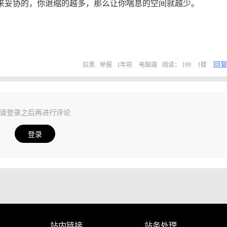
来妥协的，你退缩的越多，那么让你喘息的空间就越少。
回
拉黑
举报
1年前
电脑端
阅读： 199
1楼
请登录之后再进行评论
登录
站内链接
站务处理