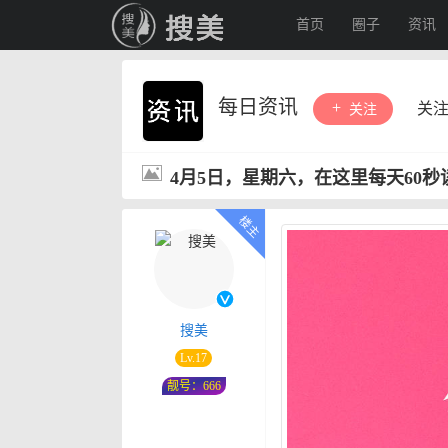
首页
圈子
资讯
每日资讯
关
关注
4月5日，星期六，在这里每天60
搜美
Lv.17
靓号：666