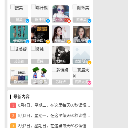
搜美
爆汗熊
美业爆款平台
颜禾美
美业357
搜美国际
医美工厂
TBL杨阳
艾美缇
紧纯
太棒啦
臻爱阳阳
欧米尔
美业新品
芯诗妍
真眉大师
最新内容
8月4日，星期二，在这里每天60秒读懂世界！
1
8月3日，星期一，在这里每天60秒读懂世界！
2
8月2日，星期日，在这里每天60秒读懂世界！
3