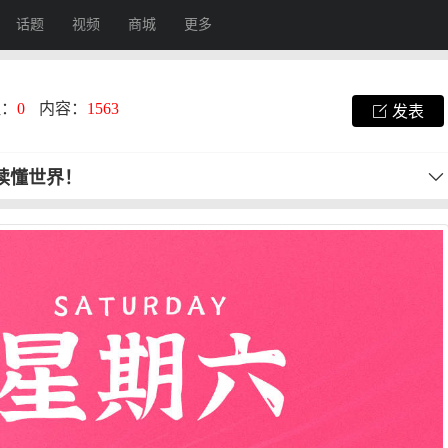
话题
视频
商城
更多
注：
0
内容：
1563
发表
秒读懂世界！