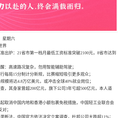
，星期六
世界
准出炉：21省市第一档月最低工资标准突破2100元，8省市达到
提醒：高速路况复杂，勿用智能辅助驾驶；
试行每局15分制计分新规，比赛缩短吸引更多观众；
场规模将达4.8万亿美元，或冲击全球40%就业岗位；
查，其身家曾超200亿元，旗下公司3年亏超500亿元，本人道
2日起取消中国内地和香港小额包裹免税措施，中国轻工业联合会
反对；
反垄断法，中国官方依法决定立案调查，杜邦公司大跌超11%；