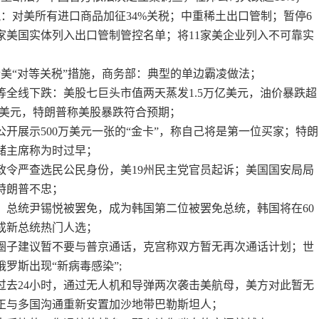
：对美所有进口商品加征34%关税；中重稀土出口管制；暂停6
6家美国实体列入出口管制管控名单；将11家美企业列入不可靠实
诉美“对等关税”措施，商务部：典型的单边霸凌做法；
等全线下跌：美股七巨头市值两天蒸发1.5万亿美元，油价暴跌超
00美元，特朗普称美股暴跌符合预期；
公开展示500万美元一张的“金卡”，称自己将是第一位买家；特朗
储主席称为时过早；
行政令严查选民公民身份，美19州民主党官员起诉；美国国安局局
特朗普不忠；
过，总统尹锡悦被罢免，成为韩国第二位被罢免总统，韩国将在60
成新总统热门人选；
心圈子建议暂不要与普京通话，克宫称双方暂无再次通话计划；世
罗斯出现“新病毒感染”;
称过去24小时，通过无人机和导弹两次袭击美航母，美方对此暂无
正与多国沟通重新安置加沙地带巴勒斯坦人；