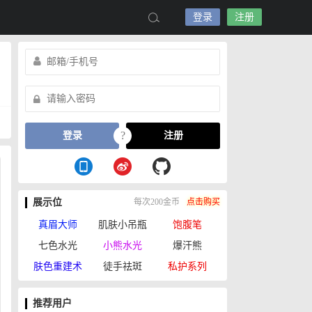
登录
注册
?
登录
注册
展示位
每次200金币
点击购买
真眉大师
肌肤小吊瓶
饱腹笔
七色水光
小熊水光
爆汗熊
肤色重建术
徒手祛斑
私护系列
推荐用户