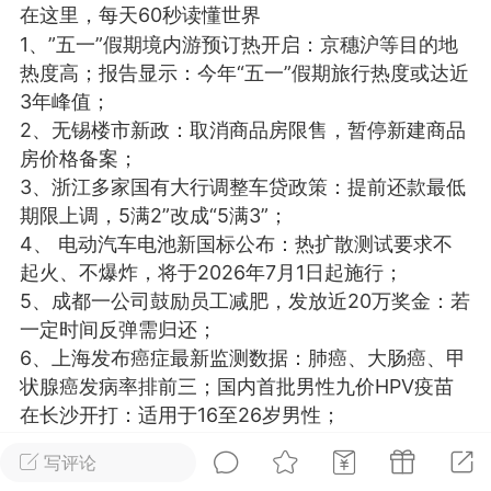
在这里，每天60秒读懂世界
光
美业357
芯诗妍
卡卡美业
1、”五一”假期境内游预订热开启：京穗沪等目的地
热度高；报告显示：今年“五一”假期旅行热度或达近
每次200金币
点击购买
3年峰值；
大师
小熊水光
爆汗熊
2、无锡楼市新政：取消商品房限售，暂停新建商品
房价格备案；
溶脂
卡卡动能素
皇斯普拉雅
3、浙江多家国有大行调整车贷政策：提前还款最低
重建术
DRYY面膜
微晶溶斑术
期限上调，5满2”改成“5满3”；
4、 电动汽车电池新国标公布：热扩散测试要求不
美业爆款平台
Lv.8
靓号
加盟商
起火、不爆炸，将于2026年7月1日起施行；
5、成都一公司鼓励员工减肥，发放近20万奖金：若
-26 23:18
电脑端
美业资讯
一定时间反弹需归还；
愫简闪充小白罐
6、上海发布癌症最新监测数据：肺癌、大肠癌、甲
草本/双效闪充，养出紧致小白脸！一、项
状腺癌发病率排前三；国内首批男性九价HPV疫苗
闪充小白罐 = 闪充大白肌（仪器）× 草本
在长沙开打：适用于16至26岁男性；
（产品）×极光嫩肤啫喱（产品）这是一套
7、廊坊官方通报“三河广告牌匾禁用红蓝黑底色”事
护...
写评论
件：对三河市委主要负责人免职处理；