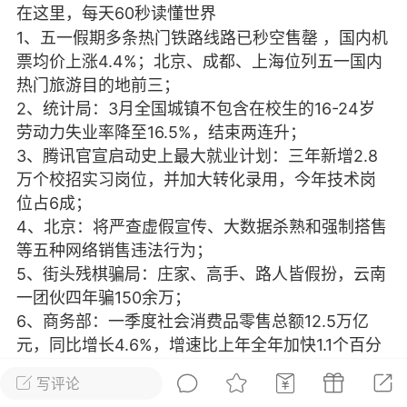
在这里，每天60秒读懂世界
光
美业357
芯诗妍
卡卡美业
1、五一假期多条热门铁路线路已秒空售罄 ，国内机
票均价上涨4.4%；北京、成都、上海位列五一国内
每次200金币
点击购买
热门旅游目的地前三；
大师
小熊水光
爆汗熊
2、统计局：3月全国城镇不包含在校生的16-24岁
劳动力失业率降至16.5%，结束两连升；
溶脂
卡卡动能素
皇斯普拉雅
3、腾讯官宣启动史上最大就业计划：三年新增2.8
重建术
DRYY面膜
微晶溶斑术
万个校招实习岗位，并加大转化录用，今年技术岗
位占6成；
美业爆款平台
Lv.8
靓号
加盟商
4、北京：将严查虚假宣传、大数据杀熟和强制搭售
等五种网络销售违法行为；
-26 23:18
电脑端
美业资讯
5、街头残棋骗局：庄家、高手、路人皆假扮，云南
愫简闪充小白罐
一团伙四年骗150余万；
草本/双效闪充，养出紧致小白脸！一、项
6、商务部：一季度社会消费品零售总额12.5万亿
闪充小白罐 = 闪充大白肌（仪器）× 草本
元，同比增长4.6%，增速比上年全年加快1.1个百分
（产品）×极光嫩肤啫喱（产品）这是一套
点，市场销售持续回升；
护...
写评论
7、工信部对辅助驾驶出手：不得夸大和虚假宣传；