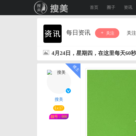
首页
圈子
资讯
每日资讯
关
关注
4月24日，星期四，在这里每天60
搜美
Lv.17
靓号：666