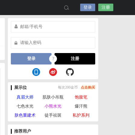
登录
注册
?
登录
注册
展示位
每次200金币
点击购买
真眉大师
肌肤小吊瓶
饱腹笔
七色水光
小熊水光
爆汗熊
肤色重建术
徒手祛斑
私护系列
推荐用户