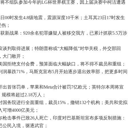
：将不组队参加今年的LG杯世界棋王赛，因上届决赛中柯洁遭遇
日00时发生4.8级地震，震源深度10千米；土耳其23日17时发生
受伤；
获新战果：920余名犯罪嫌疑人被移交我方，已累计抓获5.5万涉
议谈判取得进展；特朗普称或“大幅降低”对华关税，外交部回
，大门敞开；
因美国拒绝支付会费，预算面临大幅缺口，将不得不裁员和重组；
利润暴跌71%，马斯克宣布5月开始逐步退出效率部，把更多时间
开出首张罚单，苹果和Meta合计被罚7亿欧元；英特尔本周将宣
规模将超过2.18万人；
对国务院进行全面重组，裁员15%，撤销132个机构；美共和党拟
可增4000亿美元；
米尔枪击事件已致26人死亡，印度对巴基斯坦宣布多项反制措施：
巴公民入境，驱逐武官；