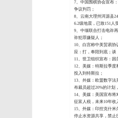
7、中国围棋协会宣布
争议判罚；
8、云南大理州洱源县24
6.2级地震，已致151人
9、中缅联合打击电诈再
诈犯罪嫌疑人；
10、白宫称中美贸易协
应：打，奉陪到底；谈
11、世卫组织宣布：
12、美媒：特斯拉季度
投入到特斯拉；
13、外媒：欧盟数字法
布裁员超过20%的计划，
14、美媒：美国宣布将
征富人税，未来10年收入
15、外媒：印控克什
停止水资源共享，禁止