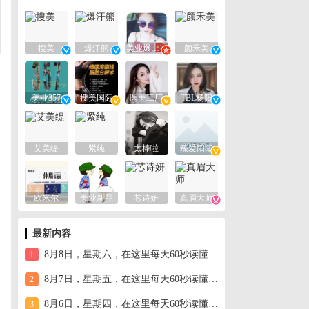
搜美
爆汗熊
美业爆款平台
颜禾美
美业357
搜美国际
医美工厂
TBL杨阳
艾美缇
紧纯
太棒啦
臻爱阳阳
欧米尔
美业新品
芯诗妍
真眉大师
最新内容
8月8日，星期六，在这里每天60秒读懂世界！
1
8月7日，星期五，在这里每天60秒读懂世界！
2
8月6日，星期四，在这里每天60秒读懂世界！
3