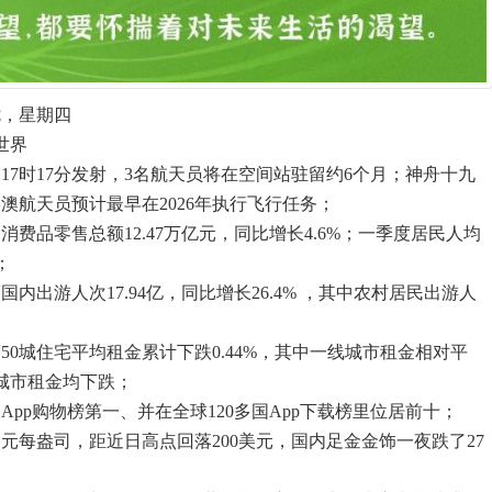
七，星期四
世界
17时17分发射，3名航天员将在空间站驻留约6个月；神舟十九
港澳航天员预计最早在2026年执行飞行任务；
消费品零售总额12.47万亿元，同比增长4.6%；一季度居民人均
；
内出游人次17.94亿，同比增长26.4% ，其中农村居民出游人
50城住宅平均租金累计下跌0.44%，其中一线城市租金相对平
城市租金均下跌；
App购物榜第一、并在全球120多国App下载榜里位居前十；
0美元每盎司，距近日高点回落200美元，国内足金金饰一夜跌了27