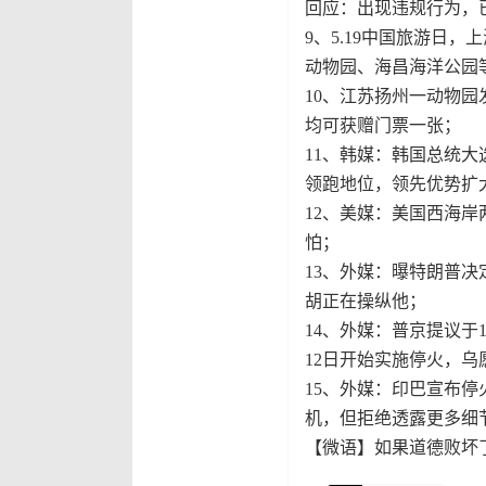
回应：出现违规行为，
9、5.19中国旅游日
动物园、海昌海洋公园
10、江苏扬州一动物
均可获赠门票一张；
11、韩媒：韩国总统
领跑地位，领先优势扩
12、美媒：美国西海
怕；
13、外媒：曝特朗普
胡正在操纵他；
14、外媒：普京提议
12日开始实施停火，乌
15、外媒：印巴宣布
机，但拒绝透露更多细
【微语】如果道德败坏