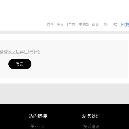
回
拉黑
举报
1年前
电脑端
阅读： 224
1楼
请登录之后再进行评论
登录
站内链接
站务处理
美业357
投诉建议