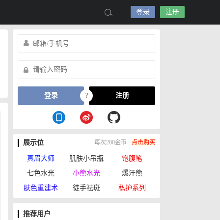
登录
注册
?
登录
注册
展示位
每次200金币
点击购买
真眉大师
肌肤小吊瓶
饱腹笔
七色水光
小熊水光
爆汗熊
肤色重建术
徒手祛斑
私护系列
推荐用户