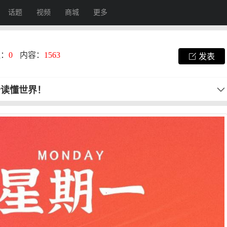
话题
视频
商城
更多
注：
0
内容：
1563
发表
秒读懂世界！