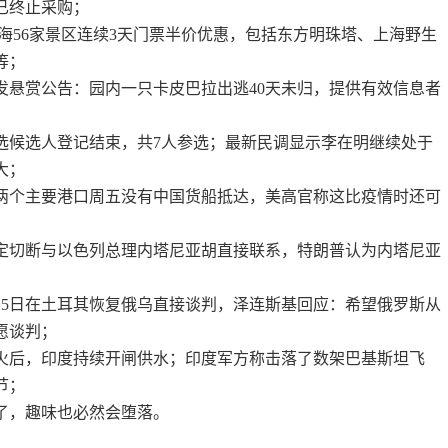
已终止采购；
，上海56家景区连续3天门票半价优惠，包括东方明珠塔、上海野生
等；
园发悬赏公告：园内一只卡皮巴拉出逃40天未归，提供有效信息者
大选候选人登记结束，共7人参选；最新民调显示李在明继续处于
大；
岸两个主要港口周五没有中国货船抵达，美高官称这比疫情时还可
决定切断与以色列总理内塔尼亚胡直接联系，特朗普认为内塔尼亚
于15日在土耳其恢复俄乌直接谈判，泽连斯基回应：希望俄罗斯从
愿谈判；
停火后，印度持续开闸供水；印度军方称击落了数架巴基斯坦飞
节；
了，趣味也必然会堕落。