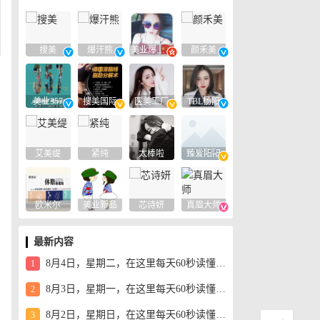
搜美
爆汗熊
美业爆款平台
颜禾美
美业357
搜美国际
医美工厂
TBL杨阳
艾美缇
紧纯
太棒啦
臻爱阳阳
欧米尔
美业新品
芯诗妍
真眉大师
最新内容
8月4日，星期二，在这里每天60秒读懂世界！
1
8月3日，星期一，在这里每天60秒读懂世界！
2
8月2日，星期日，在这里每天60秒读懂世界！
3