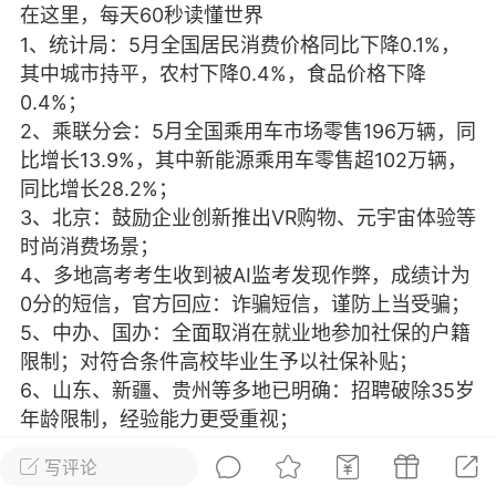
在这里，每天60秒读懂世界
光
美业357
芯诗妍
卡卡美业
1、统计局：5月全国居民消费价格同比下降0.1%，
其中城市持平，农村下降0.4%，食品价格下降
每次200金币
点击购买
0.4%；
大师
小熊水光
爆汗熊
2、乘联分会：5月全国乘用车市场零售196万辆，同
比增长13.9%，其中新能源乘用车零售超102万辆，
溶脂
卡卡动能素
皇斯普拉雅
同比增长28.2%；
重建术
DRYY面膜
微晶溶斑术
3、北京：鼓励企业创新推出VR购物、元宇宙体验等
时尚消费场景；
美业爆款平台
Lv.8
靓号
加盟商
4、多地高考考生收到被AI监考发现作弊，成绩计为
0分的短信，官方回应：诈骗短信，谨防上当受骗；
-26 23:18
电脑端
美业资讯
5、中办、国办：全面取消在就业地参加社保的户籍
愫简闪充小白罐
限制；对符合条件高校毕业生予以社保补贴；
草本/双效闪充，养出紧致小白脸！一、项
6、山东、新疆、贵州等多地已明确：招聘破除35岁
闪充小白罐 = 闪充大白肌（仪器）× 草本
年龄限制，经验能力更受重视；
（产品）×极光嫩肤啫喱（产品）这是一套
7、泸州一燃气公司拟招北大和爱丁堡大学毕业生当
护...
写评论
抄表维修工，燃气公司回应：招聘属实；