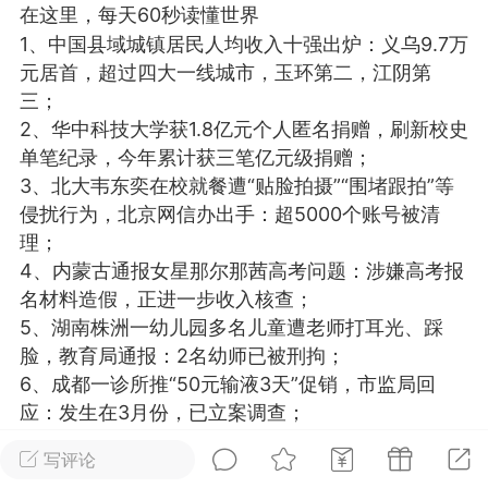
在这里，每天60秒读懂世界
光
美业357
芯诗妍
卡卡美业
1、中国县域城镇居民人均收入十强出炉：义乌9.7万
元居首，超过四大一线城市，玉环第二，江阴第
每次200金币
点击购买
三；
大师
小熊水光
爆汗熊
2、华中科技大学获1.8亿元个人匿名捐赠，刷新校史
单笔纪录，今年累计获三笔亿元级捐赠；
溶脂
卡卡动能素
皇斯普拉雅
3、北大韦东奕在校就餐遭“贴脸拍摄”“围堵跟拍”等
重建术
DRYY面膜
微晶溶斑术
侵扰行为，北京网信办出手：超5000个账号被清
理；
美业爆款平台
Lv.8
靓号
加盟商
4、内蒙古通报女星那尔那茜高考问题：涉嫌高考报
名材料造假，正进一步收入核查；
-26 23:18
电脑端
美业资讯
5、湖南株洲一幼儿园多名儿童遭老师打耳光、踩
愫简闪充小白罐
脸，教育局通报：2名幼师已被刑拘；
草本/双效闪充，养出紧致小白脸！一、项
6、成都一诊所推“50元输液3天”促销，市监局回
闪充小白罐 = 闪充大白肌（仪器）× 草本
应：发生在3月份，已立案调查；
（产品）×极光嫩肤啫喱（产品）这是一套
7、网传初代网红凤姐在美国已被捕，正在等待遣
护...
写评论
返，其曾持特殊签证在美居留未获绿卡；