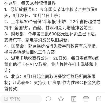
在这里，每天60秒读懂世界
光
美业357
芯诗妍
卡卡美业
1、最新放假通知：今年国庆节逢中秋节合并放假8
天，9月28日、10月11日上班；
每次200金币
点击购买
2、上半年30个省份“半年报”出炉：22个省份超过或
大师
小熊水光
爆汗熊
持平“全国线”，西藏、甘肃和湖北增速排名前三；
3、财政部：今年第三批690亿元国补资金已下达，
溶脂
卡卡动能素
皇斯普拉雅
支持汽车、家电等消费品以旧换新；
重建术
DRYY面膜
微晶溶斑术
4、国常会：部署逐步推行免费学前教育有关举措，
指导各地尽快细化工作方案；
美业爆款平台
Lv.8
靓号
加盟商
5、湖南多地农商行公告：26日起，每日零点至6点
禁止他行卡在ATM取款，业内称旨在打击洗钱和电
-26 23:18
电脑端
美业资讯
诈；
愫简闪充小白罐
6、北京：8月1日起全面取消餐饮经营场所面积限
草本/双效闪充，养出紧致小白脸！一、项
制；江苏泰州：支持使用“房票”作为住房公积金贷款
闪充小白罐 = 闪充大白肌（仪器）× 草本
首付款；
（产品）×极光嫩肤啫喱（产品）这是一套
7、广东佛山基孔肯雅热累计确诊超4000例，广
护...
写评论
州、吴川、阳江、澳门等地出现新增病例；广东疾