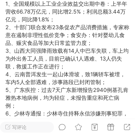
1、全国规模以上工业企业效益交出期中卷：上半年
光
美业357
芯诗妍
卡卡美业
营收66.78万亿元，同比增2.5%；利润总额3.44万
亿元，同比降1.8%；
每次200金币
点击购买
2、十部门联合发布23条促农产品消费措施，专家称
大师
小熊水光
爆汗熊
意在遏制非理性低价竞争；食安办：针对婴幼儿食
品、赈灾食品等加大日常监管力度；
溶脂
卡卡动能素
皇斯普拉雅
3、山西大同强降雨致载有14人中巴车失联，车上均
重建术
DRYY面膜
微晶溶斑术
为外出务工人员，目前已确认1人遇难、13人仍失
联，救援工作正在进行；
4、云南普洱发生一起山体滑坡，致1辆轿车被埋，
美业爆款平台
Lv.8
靓号
加盟商
车内5人全部遇难，涉事路段已封闭管制；
-26 23:18
电脑端
美业资讯
5、广东疾控：过去7天广东新增报告2940例基孔肯
愫简闪充小白罐
雅热本地病例，均为轻症，未报告重症和死亡病
草本/双效闪充，养出紧致小白脸！一、项
例；
闪充小白罐 = 闪充大白肌（仪器）× 草本
6、少林寺通报：少林寺住持释永信涉嫌刑事犯罪，
（产品）×极光嫩肤啫喱（产品）这是一套
挪用侵占项目资金寺院资产，与多女有染并育有私
护...
写评论
生子，正接受多部门联合调查；