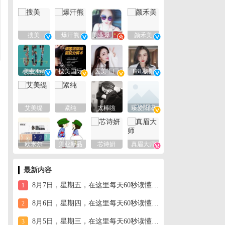
搜美
爆汗熊
美业爆款平台
颜禾美
美业357
搜美国际
医美工厂
TBL杨阳
艾美缇
紧纯
太棒啦
臻爱阳阳
欧米尔
美业新品
芯诗妍
真眉大师
最新内容
8月7日，星期五，在这里每天60秒读懂世界！
1
8月6日，星期四，在这里每天60秒读懂世界！
2
8月5日，星期三，在这里每天60秒读懂世界！
3