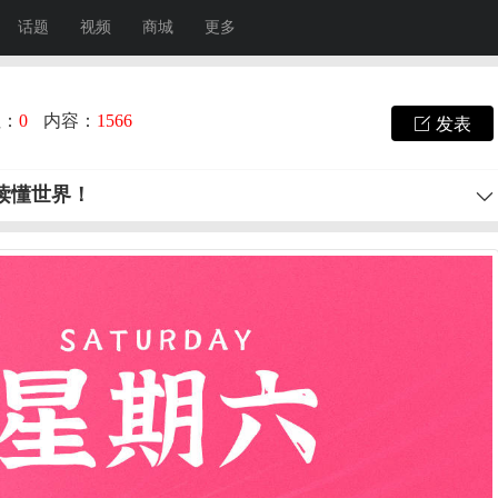
话题
视频
商城
更多
注：
0
内容：
1566
发表
秒读懂世界！