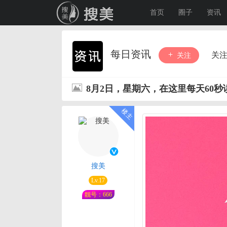
首页
圈子
资讯
每日资讯
关
关注
8月2日，星期六，在这里每天60
搜美
Lv.17
靓号：666