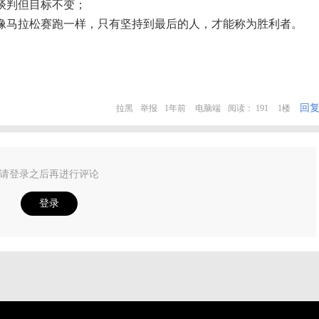
谈判但目标不变；
像马拉松赛跑一样，只有坚持到最后的人，才能称为胜利者。
回
拉黑
举报
1年前
电脑端
阅读： 191
1楼
请登录之后再进行评论
登录