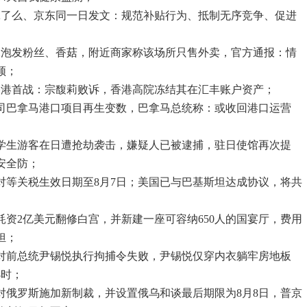
饿了么、京东同一日发文：规范补贴行为、抵制无序竞争、促进
水泡发粉丝、香菇，附近商家称该场所只售外卖，官方通报：情
顿；
香港首战：宗馥莉败诉，香港高院冻结其在汇丰账户资产；
公司巴拿马港口项目再生变数，巴拿马总统称：或收回港口运营
国大学生游客在日遭抢劫袭击，嫌疑人已被逮捕，驻日使馆再次提
安全防；
迟对等关税生效日期至8月7日；美国已与巴基斯坦达成协议，将共
耗资2亿美元翻修白宫，并新建一座可容纳650人的国宴厅，费用
担；
组对前总统尹锡悦执行拘捕令失败，尹锡悦仅穿内衣躺牢房地板
小时；
将对俄罗斯施加新制裁，并设置俄乌和谈最后期限为8月8日，普京