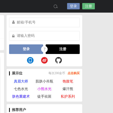
登录
注册
?
登录
注册
展示位
每次200金币
点击购买
真眉大师
肌肤小吊瓶
饱腹笔
七色水光
小熊水光
爆汗熊
肤色重建术
徒手祛斑
私护系列
推荐用户