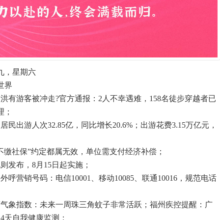
九，星期六
世界
洪有游客被冲走?官方通报：2人不幸遇难，158名徒步穿越者已
理；
民出游人次32.85亿，同比增长20.6%；出游花费3.15万亿元，
“不缴社保”约定都属无效，单位需支付经济补偿；
则发布，8月15日起实施；
呼营销号码：电信10001、移动10085、联通10016，规范电话
度气象指数：未来一周珠三角蚊子非常活跃；福州疾控提醒：广
14天自我健康监测；