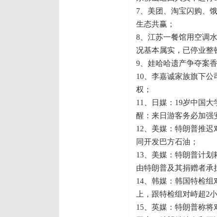
7、美团、淘宝闪购、
生态共赢；
8、江苏一餐馆用空调
况基本属实，已停业整
9、娃哈哈遗产争夺案
10、李嘉诚家族旗下
权；
11、日媒：19岁中
醒：来日游客务必加强
12、美媒：特朗普推
同开发巴方石油；
13、美媒：特朗普计划
由特朗普及其捐赠者承
14、韩媒：韩国特检
上，跟特检组对峙超2
15、英媒：特朗普称