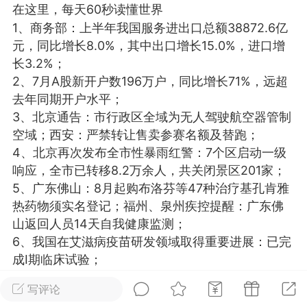
在这里，每天60秒读懂世界
光
美业357
芯诗妍
卡卡美业
1、商务部：上半年我国服务进出口总额38872.6亿
元，同比增长8.0%，其中出口增长15.0%，进口增
每次200金币
点击购买
长3.2%；
大师
小熊水光
爆汗熊
2、7月A股新开户数196万户，同比增长71%，远超
去年同期开户水平；
溶脂
卡卡动能素
皇斯普拉雅
3、北京通告：市行政区全域为无人驾驶航空器管制
重建术
DRYY面膜
微晶溶斑术
空域；西安：严禁转让售卖参赛名额及替跑；
4、北京再次发布全市性暴雨红警：7个区启动一级
美业爆款平台
Lv.8
靓号
加盟商
响应，全市已转移8.2万余人，共关闭景区201家；
5、广东佛山：8月起购布洛芬等47种治疗基孔肯雅
-26 23:18
电脑端
美业资讯
热药物须实名登记；福州、泉州疾控提醒：广东佛
愫简闪充小白罐
山返回人员14天自我健康监测；
草本/双效闪充，养出紧致小白脸！一、项
6、我国在艾滋病疫苗研发领域取得重要进展：已完
闪充小白罐 = 闪充大白肌（仪器）× 草本
成I期临床试验；
（产品）×极光嫩肤啫喱（产品）这是一套
7、湖南多地天然溶洞遭破坏：大量钟乳石被公开售
护...
写评论
卖，有的售价达158万；