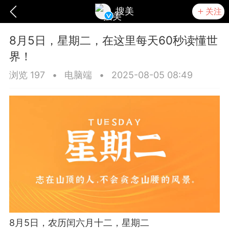
搜美
关注
8月5日，星期二，在这里每天60秒读懂世
界！
浏览 197
•
电脑端
•
2025-08-05 08:49
爆汗熊
卡卡动能素
无创溶斑术
8月5日，农历闰六月十二，星期二