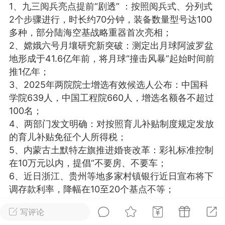
1、九三阅兵亮点提前“剧透” ：按照阅兵式、分列式
光
美业357
芯诗妍
卡卡美业
2个步骤进行，时长约70分钟，装备数量型号达100
多种，部分陆海空基战略重器首次亮相；
每次200金币
点击购买
2、嫦娥六号月壤研究新突破：测定出月球阿波罗盆
大师
小熊水光
爆汗熊
地形成于41.6亿年前，将月球“撞击风暴”起始时间前
推1亿年；
溶脂
卡卡动能素
皇斯普拉雅
3、2025年两院院士增选有效候选人公布：中国科
重建术
DRYY面膜
微晶溶斑术
学院639人，中国工程院660人，增选名额各不超过
100名；
4、两部门发文明确：对按照育儿补贴制度规定发放
美业爆款平台
Lv.8
靓号
加盟商
的育儿补贴免征个人所得税；
-26 23:18
电脑端
美业资讯
5、内蒙古土默特左旗推进婚丧改革：彩礼标准控制
愫简闪充小白罐
在10万元以内，提倡“不要房、不要车；
草本/双效闪充，养出紧致小白脸！一、项
6、近日浙江、贵州等地多家村镇银行近日宣布将下
闪充小白罐 = 闪充大白肌（仪器）× 草本
调存款利率，降幅在10至20个基点不等；
（产品）×极光嫩肤啫喱（产品）这是一套
7、北京推出共享充电宝新规：满5分钟才收费，告
护...
写评论
知剩余电量，建立暂停计费、免费计费机制；