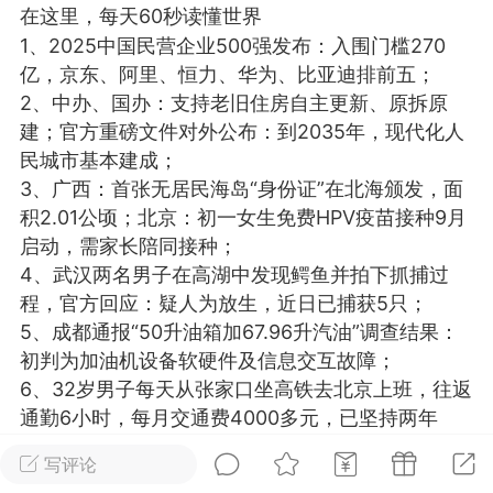
在这里，每天60秒读懂世界
光
美业357
芯诗妍
卡卡美业
1、2025中国民营企业500强发布：入围门槛270
亿，京东、阿里、恒力、华为、比亚迪排前五；
每次200金币
点击购买
2、中办、国办：支持老旧住房自主更新、原拆原
大师
小熊水光
爆汗熊
建；官方重磅文件对外公布：到2035年，现代化人
民城市基本建成；
溶脂
卡卡动能素
皇斯普拉雅
3、广西：首张无居民海岛“身份证”在北海颁发，面
重建术
DRYY面膜
微晶溶斑术
积2.01公顷；北京：初一女生免费HPV疫苗接种9月
启动，需家长陪同接种；
美业爆款平台
Lv.8
靓号
加盟商
4、武汉两名男子在高湖中发现鳄鱼并拍下抓捕过
程，官方回应：疑人为放生，近日已捕获5只；
-26 23:18
电脑端
美业资讯
5、成都通报“50升油箱加67.96升汽油”调查结果：
愫简闪充小白罐
初判为加油机设备软硬件及信息交互故障；
草本/双效闪充，养出紧致小白脸！一、项
6、32岁男子每天从张家口坐高铁去北京上班，往返
闪充小白罐 = 闪充大白肌（仪器）× 草本
通勤6小时，每月交通费4000多元，已坚持两年
（产品）×极光嫩肤啫喱（产品）这是一套
多；
护...
写评论
7、少林寺换住持满月：不少人员变动，9990元的