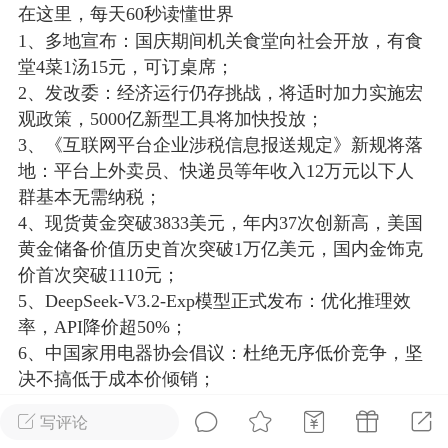
在这里，每天60秒读懂世界
光
美业357
芯诗妍
卡卡美业
1、多地宣布：国庆期间机关食堂向社会开放，有食
堂4菜1汤15元，可订桌席；
每次200金币
点击购买
2、发改委：经济运行仍存挑战，将适时加力实施宏
大师
小熊水光
爆汗熊
观政策，5000亿新型工具将加快投放；
3、《互联网平台企业涉税信息报送规定》新规将落
溶脂
卡卡动能素
皇斯普拉雅
地：平台上外卖员、快递员等年收入12万元以下人
重建术
DRYY面膜
微晶溶斑术
群基本无需纳税；
4、现货黄金突破3833美元，年内37次创新高，美国
美业爆款平台
Lv.8
靓号
加盟商
黄金储备价值历史首次突破1万亿美元，国内金饰克
-26 23:18
电脑端
美业资讯
价首次突破1110元；
5、DeepSeek-V3.2-Exp模型正式发布：优化推理效
愫简闪充小白罐
率，API降价超50%；
草本/双效闪充，养出紧致小白脸！一、项
6、中国家用电器协会倡议：杜绝无序低价竞争，坚
闪充小白罐 = 闪充大白肌（仪器）× 草本
决不搞低于成本价倾销；
（产品）×极光嫩肤啫喱（产品）这是一套
7、湖南两名15岁少女失联10日，最后定位是越南，
护...
写评论
家人最新回应：两人在越南被警方成功拦截，目前