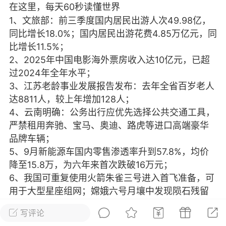
在这里，每天60秒读懂世界
光
美业357
芯诗妍
卡卡美业
1、文旅部：前三季度国内居民出游人次49.98亿，
同比增长18.0%；国内居民出游花费4.85万亿元，同
每次200金币
点击购买
比增长11.5%；
大师
小熊水光
爆汗熊
2、2025年中国电影海外票房收入达10亿元，已超
过2024年全年水平；
溶脂
卡卡动能素
皇斯普拉雅
3、江苏老龄事业发展报告发布：去年全省百岁老人
重建术
DRYY面膜
微晶溶斑术
达8811人，较上年增加128人；
4、云南明确：公务出行应优先选择公共交通工具，
美业爆款平台
Lv.8
靓号
加盟商
严禁租用奔驰、宝马、奥迪、路虎等进口高端豪华
品牌车辆；
-26 23:18
电脑端
美业资讯
5、9月新能源车国内零售渗透率升到57.8%，均价
愫简闪充小白罐
降至15.8万，为六年来首次跌破16万元；
草本/双效闪充，养出紧致小白脸！一、项
6、我国可重复使用火箭朱雀三号进入首飞准备，可
闪充小白罐 = 闪充大白肌（仪器）× 草本
用于大型星座组网；嫦娥六号月壤中发现陨石残留
（产品）×极光嫩肤啫喱（产品）这是一套
物有助解释月球水来源；
护...
写评论
7、多家银行下调存款利率：有的直降80个基点 有