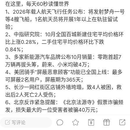
在这里，每天60秒读懂世界
光
美业357
芯诗妍
卡卡美业
1、2026年载人航天飞行任务公布：将发射梦舟一号
等4艘飞船，1名航天员将开展1年以上在轨驻留试
每次200金币
点击购买
验；
大师
小熊水光
爆汗熊
2、中指研究院：10月全国百城新建住宅平均价格环
比上涨0.28%，二手住宅平均价格环比下跌
溶脂
卡卡动能素
皇斯普拉雅
0.84%；
重建术
DRYY面膜
微晶溶斑术
3、多家新能源汽车品牌公布10月销量：零跑首超7
万辆再拔头筹，蔚来、小米均破4万；
美业爆款平台
Lv.8
靓号
加盟商
4、美团骑手“屏蔽恶意顾客”功能已全国上线：最多
可屏蔽2名用户，屏蔽期为365天；
-26 23:18
电脑端
美业资讯
5、长沙一网红街区店铺外墙垮塌，致4人被困，救
愫简闪充小白罐
出后2人死亡2人受伤；
草本/双效闪充，养出紧致小白脸！一、项
6、北京反诈紧急提醒：《北京法源寺》假票诈骗频
闪充小白罐 = 闪充大白肌（仪器）× 草本
发，损失最大的一位受害者被骗40万元；
（产品）×极光嫩肤啫喱（产品）这是一套
7、全红婵全运会报项确定：缺席十五运会单人项
护...
写评论
目，将出战团体与双人项目；