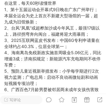
在这里，每天60秒读懂世界
光
美业357
芯诗妍
卡卡美业
1、第十五届运动会开幕式9日晚在广东广州举行；
本届全运会为史上首次不新建大型场馆的一届，超
每次200金币
点击购买
九成为旧馆焕新；
大师
小熊水光
爆汗熊
2、台风“凤凰”或超桦加沙成今年风王，最强17级以
上，路径拐弯奔向闽台，福建将迎大雨暴雨；
溶脂
卡卡动能素
皇斯普拉雅
3、2025互联网蓝皮书发布：中国6G专利申请量在
重建术
DRYY面膜
微晶溶斑术
全球约占40.3%，位居全球第一；
4、海南离岛免税新政实施首周吸金5.06亿元，同比
美业爆款平台
Lv.8
靓号
加盟商
增逾3成；济南拟规定：新能源汽车充电期间不收停
车费；
-26 23:18
电脑端
美业资讯
5、预防儿童近视新举措发布：小学每学期进行2次
愫简闪充小白罐
视力监测；广电总局：启动不良动画微短剧和动画
草本/双效闪充，养出紧致小白脸！一、项
短视频专项治理；
闪充小白罐 = 闪充大白肌（仪器）× 草本
6、广西百色7月龄男婴被邻居两未成年女孩伤害致
（产品）×极光嫩肤啫喱（产品）这是一套
死，因均不满12岁未立案，被害家属：希望追究刑
护...
写评论
责；