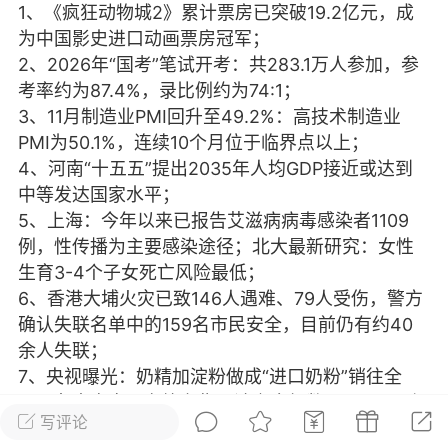
1、《疯狂动物城2》累计票房已突破19.2亿元，成
光
美业357
芯诗妍
卡卡美业
为中国影史进口动画票房冠军；
2、2026年“国考”笔试开考：共283.1万人参加，参
每次200金币
点击购买
考率约为87.4%，录比例约为74:1；
大师
小熊水光
爆汗熊
3、11月制造业PMI回升至49.2%：高技术制造业
PMI为50.1%，连续10个月位于临界点以上；
溶脂
卡卡动能素
皇斯普拉雅
4、河南“十五五”提出2035年人均GDP接近或达到
重建术
DRYY面膜
微晶溶斑术
中等发达国家水平；
5、上海：今年以来已报告艾滋病病毒感染者1109
例，性传播为主要感染途径；北大最新研究：女性
美业爆款平台
Lv.8
靓号
加盟商
生育3-4个子女死亡风险最低；
-26 23:18
电脑端
美业资讯
6、香港大埔火灾已致146人遇难、79人受伤，警方
愫简闪充小白罐
确认失联名单中的159名市民安全，目前仍有约40
草本/双效闪充，养出紧致小白脸！一、项
余人失联；
闪充小白罐 = 闪充大白肌（仪器）× 草本
7、央视曝光：奶精加淀粉做成“进口奶粉”销往全
（产品）×极光嫩肤啫喱（产品）这是一套
国，各大电商平台均有售，涉案金额数百万元，3主
护...
写评论
犯被判15年；