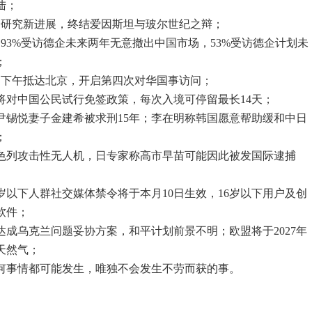
陆；
子研究新进展，终结爱因斯坦与玻尔世纪之辩；
93%受访德企未来两年无意撤出中国市场，53%受访德企计划未
；
3日下午抵达北京，开启第四次对华国事访问；
将对中国公民试行免签政策，每次入境可停留最长14天；
统尹锡悦妻子金建希被求刑15年；李在明称韩国愿意帮助缓和中日
；
以色列攻击性无人机，日专家称高市早苗可能因此被发国际逮捕
6岁以下人群社交媒体禁令将于本月10日生效，16岁以下用户及创
软件；
达成乌克兰问题妥协方案，和平计划前景不明；欧盟将于2027年
天然气；
何事情都可能发生，唯独不会发生不劳而获的事。