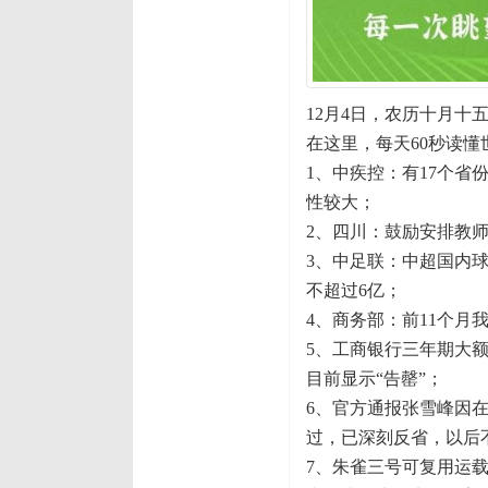
12月4日，农历十月十
在这里，每天60秒读懂
1、中疾控：有17个省
性较大；
2、四川：鼓励安排教
3、中足联：中超国内球
不超过6亿；
4、商务部：前11个月
5、工商银行三年期大额
目前显示“告罄”；
6、官方通报张雪峰因
过，已深刻反省，以后
7、朱雀三号可复用运