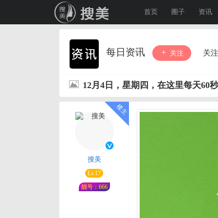
首页
圈子
资讯
每日资讯
关
关注
12月4日，星期四，在这里每天60
搜美
Lv.17
靓号：666