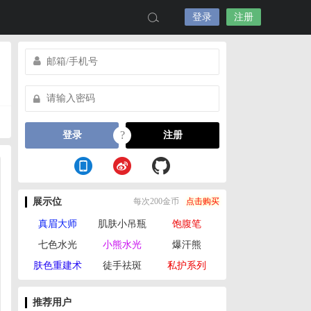
登录
注册
?
登录
注册
展示位
每次200金币
点击购买
真眉大师
肌肤小吊瓶
饱腹笔
七色水光
小熊水光
爆汗熊
肤色重建术
徒手祛斑
私护系列
推荐用户