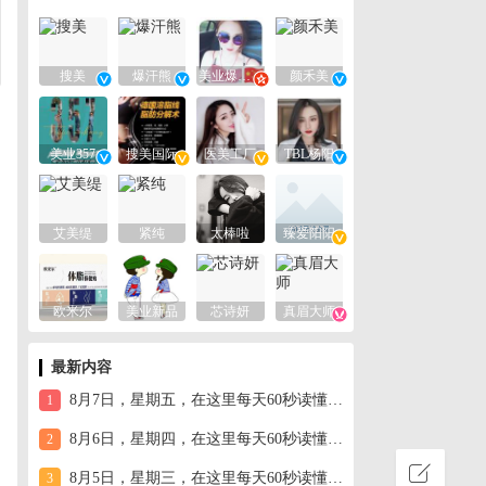
搜美
爆汗熊
美业爆款平台
颜禾美
美业357
搜美国际
医美工厂
TBL杨阳
艾美缇
紧纯
太棒啦
臻爱阳阳
欧米尔
美业新品
芯诗妍
真眉大师
最新内容
8月7日，星期五，在这里每天60秒读懂世界！
1
8月6日，星期四，在这里每天60秒读懂世界！
2
8月5日，星期三，在这里每天60秒读懂世界！
3