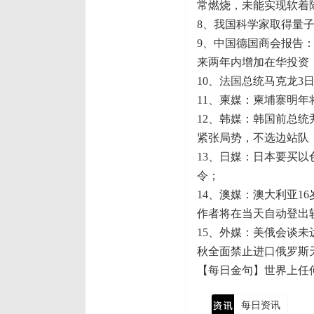
常燃烧，未能实现软着
8、我国科学家取得量
9、中国德国商会报告：
来两年内增加在华投资
10、法国总统马克龙
11、柬媒：柬埔寨明年
12、韩媒：韩国前总
紧张局势，不选边站队
13、日媒：日本要买
令；
14、澳媒：澳大利亚1
作者将在当天自动登出
15、外媒：美俄会谈未
秋全面禁止进口俄罗斯
【每日金句】世界上任
每日资讯