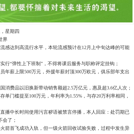
五，星期四
世界
份流感达到高流行水平，本轮流感预计在12月上中旬达峰的可能
师实行“弹性上下班制”，不得将课后服务与职称评定挂钩；
员年薪上限500万元，外援年薪封顶300万欧元，俱乐部年支出
我国消费品以旧换新带动销售额超2.5万亿元，惠及超3.6亿人次；
存单门槛提至100万元，年利率为1.55%，与存20万利率相同，
在直播中长时间使用污言秽语被禁言停播，本人回应：处罚期已
不会了；
载火箭首飞成功入轨，但一级火箭回收试验失败，过程中发生异