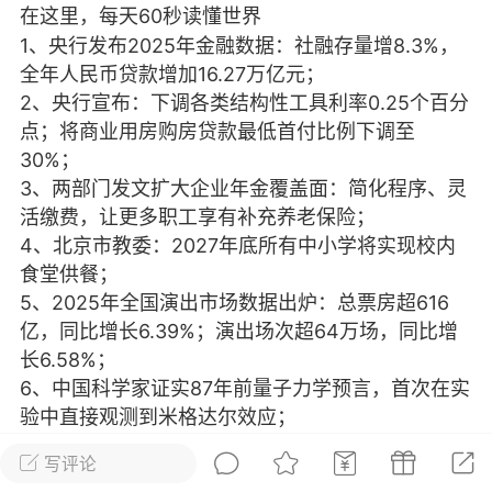
在这里，每天60秒读懂世界
光
美业357
芯诗妍
卡卡美业
1、央行发布2025年金融数据：社融存量增8.3%，
全年人民币贷款增加16.27万亿元；
每次200金币
点击购买
2、央行宣布：下调各类结构性工具利率0.25个百分
大师
小熊水光
爆汗熊
点；将商业用房购房贷款最低首付比例下调至
30%；
溶脂
卡卡动能素
皇斯普拉雅
3、两部门发文扩大企业年金覆盖面：简化程序、灵
重建术
DRYY面膜
微晶溶斑术
活缴费，让更多职工享有补充养老保险；
4、北京市教委：2027年底所有中小学将实现校内
美业爆款平台
Lv.8
靓号
加盟商
食堂供餐；
5、2025年全国演出市场数据出炉：总票房超616
-26 23:18
电脑端
美业资讯
亿，同比增长6.39%；演出场次超64万场，同比增
愫简闪充小白罐
长6.58%；
草本/双效闪充，养出紧致小白脸！一、项
6、中国科学家证实87年前量子力学预言，首次在实
闪充小白罐 = 闪充大白肌（仪器）× 草本
验中直接观测到米格达尔效应；
（产品）×极光嫩肤啫喱（产品）这是一套
7、湖北一居民挖出疑似战国青铜剑，上交获200元
护...
写评论
奖励，博物馆回应：仅表彰性奖励，并非对文物本