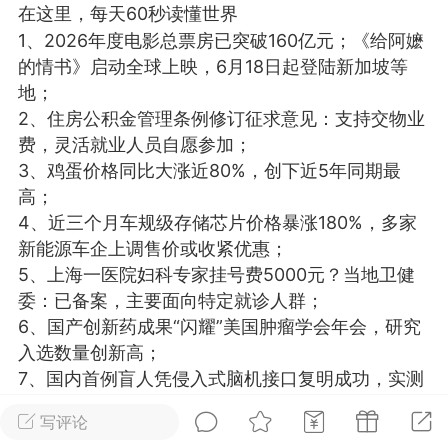
在这里，每天60秒读懂世界
光
美业357
芯诗妍
卡卡美业
1、2026年度电影总票房已突破160亿元；《给阿嬷
的情书》启动全球上映，6月18日起登陆新加坡等
每次200金币
点击购买
地；
大师
小熊水光
爆汗熊
2、住房公积金管理条例修订征求意见：支持交物业
费，灵活就业人员自愿参加；
溶脂
卡卡动能素
皇斯普拉雅
3、鸡蛋价格同比大涨近80%，创下近5年同期最
重建术
DRYY面膜
微晶溶斑术
高；
4、近三个月车规级存储芯片价格暴涨180%，多家
美业爆款平台
Lv.8
靓号
加盟商
新能源车企上调售价或收紧优惠；
5、上海一医院妇科专家挂号费5000元？当地卫健
-26 23:18
电脑端
美业资讯
委：已备案，主要面向特定就诊人群；
愫简闪充小白罐
6、国产创新药成果“闪耀”美国肿瘤学会年会，研究
草本/双效闪充，养出紧致小白脸！一、项
入选数量创新高；
闪充小白罐 = 闪充大白肌（仪器）× 草本
7、国内首例盲人凭侵入式脑机接口复明成功，实测
（产品）×极光嫩肤啫喱（产品）这是一套
视力峰值可达0.1；
护...
写评论
8、全国首个家庭通用机器人在武汉开启体验，首批