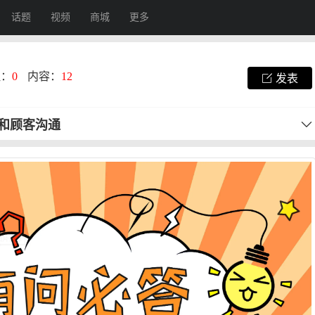
话题
视频
商城
更多
注：
0
内容：
12
发表
和顾客沟通