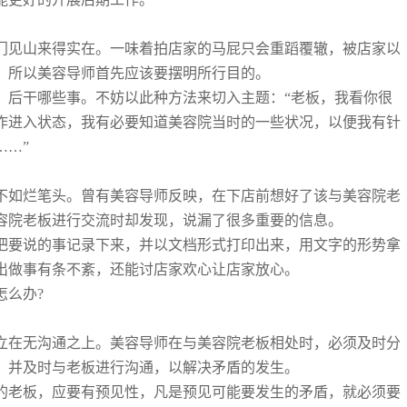
门见山来得实在。一味着拍店家的马屁只会重蹈覆辙，被店家以
。所以美容导师首先应该要摆明所行目的。
、后干哪些事。不妨以此种方法来切入主题：“老板，我看你很
作进入状态，我有必要知道美容院当时的一些状况，以便我有针
……”
不如烂笔头。曾有美容导师反映，在下店前想好了该与美容院老
容院老板进行交流时却发现，说漏了很多重要的信息。
把要说的事记录下来，并以文档形式打印出来，用文字的形势拿
出做事有条不紊，还能讨店家欢心让店家放心。
怎么办?
立在无沟通之上。美容导师在与美容院老板相处时，必须及时分
，并及时与老板进行沟通，以解决矛盾的发生。
的老板，应要有预见性，凡是预见可能要发生的矛盾，就必须要