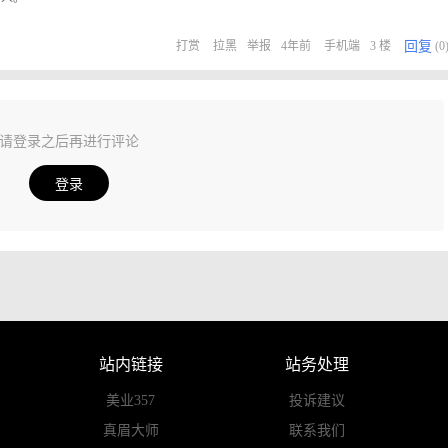
回复
打赏
拉黑
举报
4年前
手机端
3 楼
(0
请登录之后再进行评论
登录
站内链接
站务处理
美业357
投诉建议
真眉大师
联系我们