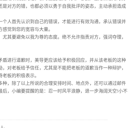
还是对方的错，也都必须以勇于自我批评的姿态，主动承担造成
一个人首先认识到自己的错误，才能进行有效沟通，承认错误并
方感觉到您的宽容与大量。
，尤其要避免以我为尊的态度。绝不允许指责对方，强词夺理，
矛盾进行道歉时，美导更应该给予积极回应，并从该老板的这种
励，对老板给予信任，尤其是不能把老板的道歉当作一种辩护，
待老板的积极表示。
多种，除了以上所说的合理安排时间、地点外，还可以通过邮件
最后，小编要提醒的是：忍一时风平浪静，退一步海阔天空!小不
给人。