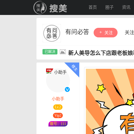
首页
圈子
资讯
有问必答
关
关注
新人美导怎么下店跟老板娘
小助手
Lv.2
Vip2
靓号：111