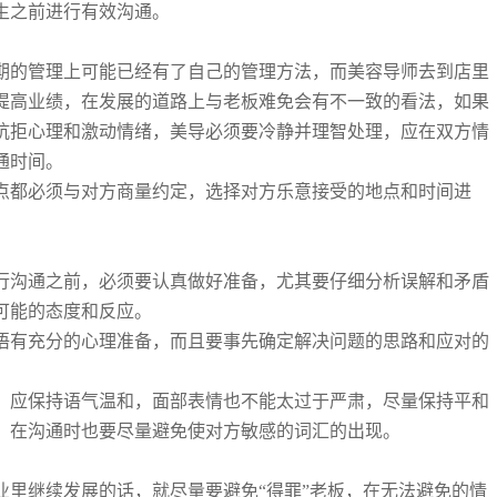
生之前进行有效沟通。
期的管理上可能已经有了自己的管理方法，而美容导师去到店里
提高业绩，在发展的道路上与老板难免会有不一致的看法，如果
抗拒心理和激动情绪，美导必须要冷静并理智处理，应在双方情
通时间。
点都必须与对方商量约定，选择对方乐意接受的地点和时间进
行沟通之前，必须要认真做好准备，尤其要仔细分析误解和矛盾
可能的态度和反应。
语有充分的心理准备，而且要事先确定解决问题的思路和应对的
，应保持语气温和，面部表情也不能太过于严肃，尽量保持平和
，在沟通时也要尽量避免使对方敏感的词汇的出现。
业里继续发展的话，就尽量要避免“得罪”老板，在无法避免的情