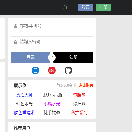
登录
注册
?
登录
注册
展示位
每次200金币
点击购买
真眉大师
肌肤小吊瓶
饱腹笔
七色水光
小熊水光
爆汗熊
肤色重建术
徒手祛斑
私护系列
推荐用户