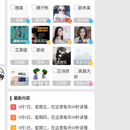
搜美
爆汗熊
美业爆款平台
颜禾美
美业357
搜美国际
医美工厂
TBL杨阳
复
艾美缇
紧纯
太棒啦
臻爱阳阳
欧米尔
美业新品
芯诗妍
真眉大师
最新内容
8月7日，星期五，在这里每天60秒读懂世界！
1
8月6日，星期四，在这里每天60秒读懂世界！
2
8月5日，星期三，在这里每天60秒读懂世界！
3