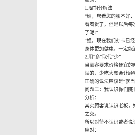
1.周期分解法
“姐，您看您的腰不好
看着贵了，但是以后每
了呢!”
“姐，现在我们办卡已
身体更加健康，一定能满
2.用“多”取代“少”
当顾客要求价格便宜的
误的，少吃大餐会让顾
正确的说法应该是“就
问题二：我认识你们院
分析：
其实顾客说认识老板，
之交。
所以对待不认识或者说
应对：