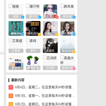
搜美
爆汗熊
美业爆款平台
颜禾美
美业357
搜美国际
医美工厂
TBL杨阳
复
艾美缇
紧纯
太棒啦
臻爱阳阳
欧米尔
美业新品
芯诗妍
真眉大师
们
最新内容
8月4日，星期二，在这里每天60秒读懂世界！
1
8月3日，星期一，在这里每天60秒读懂世界！
2
8月2日，星期日，在这里每天60秒读懂世界！
3