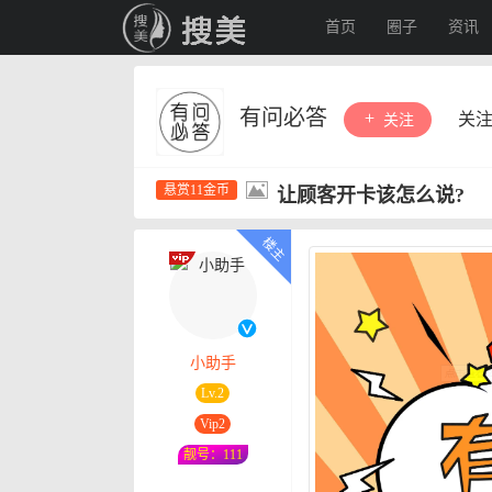
首页
圈子
资讯
有问必答
关
关注
悬赏11金币
让顾客开卡该怎么说?
小助手
Lv.2
Vip2
靓号：111