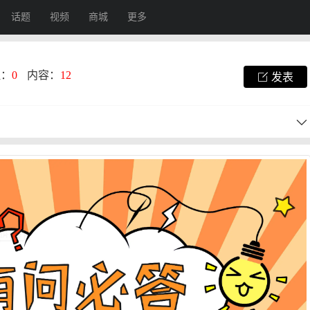
话题
视频
商城
更多
注：
0
内容：
12
发表