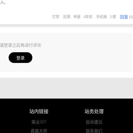
给人。
回复
打赏
拉黑
举报
4年前
手机端
3 楼
(0
请登录之后再进行评论
登录
站内链接
站务处理
美业357
投诉建议
真眉大师
联系我们