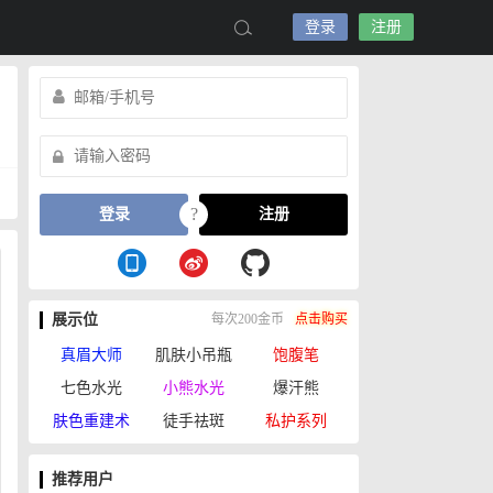
登录
注册
?
登录
注册
展示位
每次200金币
点击购买
真眉大师
肌肤小吊瓶
饱腹笔
七色水光
小熊水光
爆汗熊
肤色重建术
徒手祛斑
私护系列
推荐用户