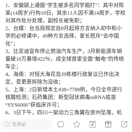
1、安徽颍上通报”学生被多名同学煽打”：其中对陈
光
美业357
芯诗妍
卡卡美业
某(14周岁)行拘10日，其余11人因不满14周岁，学校
对其作处分处理，副校长被免职；
每次200金币
点击购买
2、台媒：台当局规定自8月起将方言纳入初中和小
大师
小熊水光
爆汗熊
学的必修课中，49种方言选择，家长怒斥”去中国
溶脂
卡卡动能素
皇斯普拉雅
化”；
3、比亚迪宣布停止燃油汽车生产，3月新能源车销
重建术
DRYY面膜
微晶溶斑术
量破10万暴增422％，成全球首家全面”触电”的传统
车企；
美业爆款平台
Lv.8
靓号
加盟商
4、海南：对恒大海花岛39栋楼行政复议已作出决
-26 23:18
电脑端
美业资讯
定，变更原拆除为没收；
5、上海：2日新增本土438+7788例，今日全市进行
愫简闪充小白罐
核酸检测；石药集团：新型冠状病毒mRNA疫苗
草本/双效闪充，养出紧致小白脸！一、项
“SYS6006”获临床许可；
闪充小白罐 = 闪充大白肌（仪器）× 草本
6、3日下午，四川一架动力三角翼在崇州坠落，机
（产品）×极光嫩肤啫喱（产品）这是一套
上2人死亡；
护...
写评论
7、斯里兰卡骚乱延宕：政府当地3日宣布关闭社交