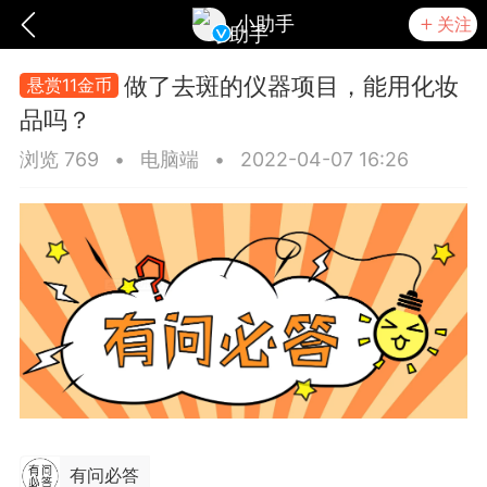
小助手
关注
做了去斑的仪器项目，能用化妆
悬赏11金币
品吗？
浏览 769
•
电脑端
•
2022-04-07 16:26
爆汗熊
卡卡动能素
无创溶斑术
有问必答