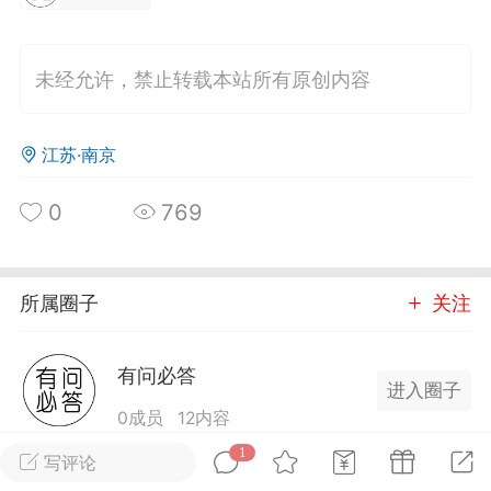
光
美业357
芯诗妍
卡卡美业
未经允许，禁止转载本站所有原创内容
每次200金币
点击购买
大师
小熊水光
爆汗熊
江苏·南京
溶脂
卡卡动能素
皇斯普拉雅
重建术
DRYY面膜
微晶溶斑术
0
769
美业爆款平台
Lv.8
靓号
加盟商
-26 23:18
电脑端
美业资讯
所属圈子
关注
愫简闪充小白罐
草本/双效闪充，养出紧致小白脸！一、项
有问必答
进入圈子
闪充小白罐 = 闪充大白肌（仪器）× 草本
0成员
12内容
（产品）×极光嫩肤啫喱（产品）这是一套
1
护...
提供靠谱的美容问题解答社区，拥有专业的导师团
写评论
队帮助解答问题，包括护理类、皮肤管理、中医养