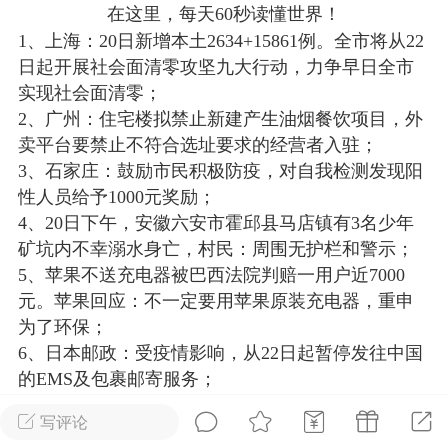
在这里，每天60秒读懂世界！
光
美业357
芯诗妍
卡卡美业
1、上海：20日新增本土2634+15861例。全市将从22
日起开展社会面清零攻坚九大行动，力争早日全市
每次200金币
点击购买
实现社会面清零；
大师
小熊水光
爆汗熊
2、广州：住宅楼拟禁止新建产生油烟餐饮项目，外
卖平台要禁止不符合选址要求的经营者入驻；
溶脂
卡卡动能素
皇斯普拉雅
3、石家庄：鼓励市民积极防疫，对自我检测发现阳
重建术
DRYY面膜
微晶溶斑术
性人员给予1000元奖励；
4、20日下午，安徽六安市霍邱县马店镇有3名少年
美业爆款平台
Lv.8
靓号
加盟商
矿坑内不幸溺水身亡，村民：周围无护栏和警示；
-26 23:18
电脑端
美业资讯
5、苹果不送充电器被巴西法院判赔一用户近7000
元。苹果回应：不一定要用苹果原装充电器，重申
愫简闪充小白罐
为了环保；
草本/双效闪充，养出紧致小白脸！一、项
6、日本邮政：受疫情影响，从22日起暂停发往中国
闪充小白罐 = 闪充大白肌（仪器）× 草本
的EMS及包裹邮寄服务；
（产品）×极光嫩肤啫喱（产品）这是一套
7、俄外交部：俄罗斯将关闭波罗的海三国驻俄领事
护...
写评论
馆。扩大对美制裁名单，制裁名单上共增加了29名