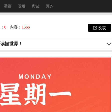
话题
视频
商城
更多
注：
0
内容：
1566
发表
秒读懂世界！