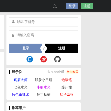
登录
注册
?
登录
注册
展示位
每次200金币
点击购买
真眉大师
肌肤小吊瓶
饱腹笔
七色水光
小熊水光
爆汗熊
肤色重建术
徒手祛斑
私护系列
推荐用户