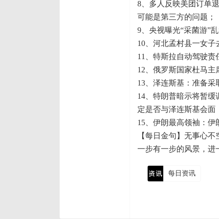
8、多人反映美团订单
可能是第三方的问题；
9、央视曝光“采菌游
10、河北孟村县一女
11、特斯拉自动驾驶
12、俄罗斯国家杜马主
13、泽连斯基：准备
14、特朗普暗示将暂
定是否与泽连斯基会面
15、伊朗最高领袖：伊
【每日金句】无事心不
一步有一步的风景，进
每日资讯