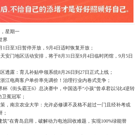
三，星期一
世界
月1日至3日暂停开放，9月4日适时恢复开放；
天安门地区活动安排，将于8月31日至9月4日临时闭馆，9月5日
区透露：育儿补贴申领系统8月26日到27日正式上线；
、浙江电商客户单价率先调价！治理行业内卷式竞争；
竞世界杯《街头霸王6》总决赛中，中国选手“小孩”曾卓君以5比4逆转
成功卫冕冠军；
政策，南京农业大学：允许必修课不及格不超过一门且经补考或
研；
建筑”在青岛启用，破解动力电池回收难题，实现100%绿能替