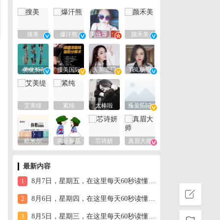
搜美
爆汗熊
美业爆款平台
颜禾美
美业357
搜美国际
医美工厂
TBL杨阳
艾美缇
紧纯
太棒啦
臻爱阳阳
欧米尔
美业新品
芯诗妍
真眉大师
最新内容
8月7日，星期五，在这里每天60秒读懂世界！
1
8月6日，星期四，在这里每天60秒读懂世界！
2
8月5日，星期三，在这里每天60秒读懂世界！
3