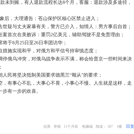
退款未到账，有人退款流程长达8个月，客服：退款涉及多途径，
”乱象后，大理通告：苍山保护区核心区禁止进入；
子去世疑与丈夫家暴有关，警方已介入，知情人：男方事后自首；
责任案首次在美败诉：重罚2亿美元，辅助驾驶不是免责理由；
席将于8月25日至26日率团访华；
采取措施实现和平，对俄方和平信号持审慎态度；
缓调停俄乌冲突，对俄乌战争表示不满，称会给普京一些时间来决
；
朗人民将坚决抵制美国要求德黑兰“顺从”的要求；
空，有事心不乱，大事心不畏，小事心不慢。人生就是这样，走
一步有一步的欢喜。
回
拉黑
举报
11个月前
电脑端
阅读： 187
1楼