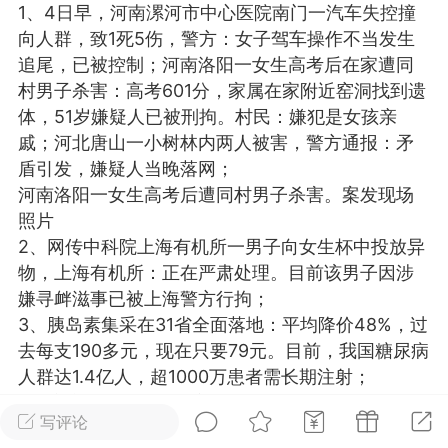
1、4日早，河南漯河市中心医院南门一汽车失控撞
光
美业357
芯诗妍
卡卡美业
向人群，致1死5伤，警方：女子驾车操作不当发生
追尾，已被控制；河南洛阳一女生高考后在家遭同
每次200金币
点击购买
村男子杀害：高考601分，家属在家附近窑洞找到遗
大师
小熊水光
爆汗熊
体，51岁嫌疑人已被刑拘。村民：嫌犯是女孩亲
戚；河北唐山一小树林内两人被害，警方通报：矛
溶脂
卡卡动能素
皇斯普拉雅
盾引发，嫌疑人当晚落网；
重建术
DRYY面膜
微晶溶斑术
河南洛阳一女生高考后遭同村男子杀害。案发现场
照片
2、网传中科院上海有机所一男子向女生杯中投放异
美业爆款平台
Lv.8
靓号
加盟商
物，上海有机所：正在严肃处理。目前该男子因涉
-26 23:18
电脑端
美业资讯
嫌寻衅滋事已被上海警方行拘；
愫简闪充小白罐
3、胰岛素集采在31省全面落地：平均降价48%，过
草本/双效闪充，养出紧致小白脸！一、项
去每支190多元，现在只要79元。目前，我国糖尿病
闪充小白罐 = 闪充大白肌（仪器）× 草本
人群达1.4亿人，超1000万患者需长期注射；
（产品）×极光嫩肤啫喱（产品）这是一套
4、广东省海上搜救中心：截至4日下午，搜救力量
护...
写评论
发现并打捞起”福景001″轮12具疑似落水遇难者遗