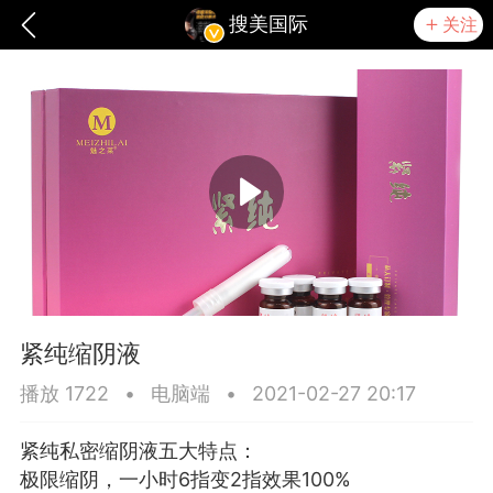
搜美国际
关注
紧纯缩阴液
播放 1722
•
电脑端
•
2021-02-27 20:17
爆汗熊
卡卡动能素
无创溶斑术
紧纯私密缩阴液五大特点：
极限缩阴，一小时6指变2指效果100%