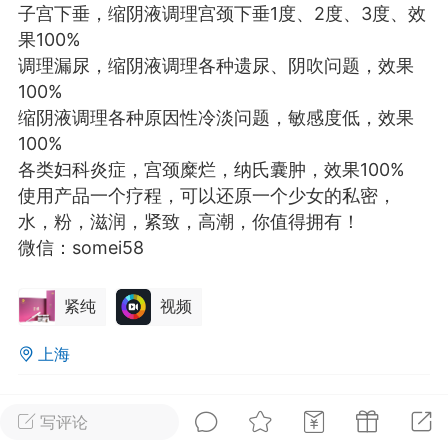
子宫下垂，缩阴液调理宫颈下垂1度、2度、3度、效
光
美业357
芯诗妍
卡卡美业
果100%
调理漏尿，缩阴液调理各种遗尿、阴吹问题，效果
每次200金币
点击购买
100%
大师
小熊水光
爆汗熊
缩阴液调理各种原因性冷淡问题，敏感度低，效果
100%
溶脂
卡卡动能素
皇斯普拉雅
各类妇科炎症，宫颈糜烂，纳氏囊肿，效果100%
重建术
DRYY面膜
微晶溶斑术
使用产品一个疗程，可以还原一个少女的私密，
水，粉，滋润，紧致，高潮，你值得拥有！
美业爆款平台
微信：somei58
Lv.8
靓号
加盟商
-26 23:18
电脑端
美业资讯
愫简闪充小白罐
紧纯
视频
草本/双效闪充，养出紧致小白脸！一、项
上海
闪充小白罐 = 闪充大白肌（仪器）× 草本
（产品）×极光嫩肤啫喱（产品）这是一套
0
1.7k
护...
写评论