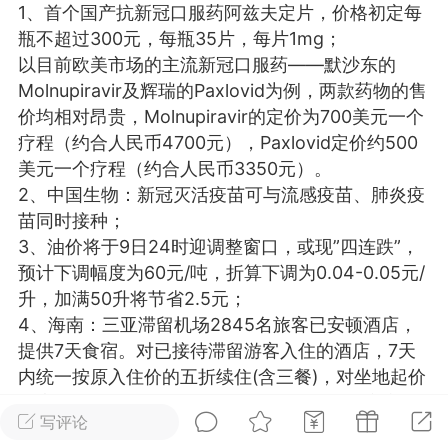
1、首个国产抗新冠口服药阿兹夫定片，价格初定每
光
美业357
芯诗妍
卡卡美业
瓶不超过300元，每瓶35片，每片1mg；
以目前欧美市场的主流新冠口服药——默沙东的
每次200金币
点击购买
Molnupiravir及辉瑞的Paxlovid为例，两款药物的售
大师
小熊水光
爆汗熊
价均相对昂贵，Molnupiravir的定价为700美元一个
疗程（约合人民币4700元），Paxlovid定价约500
溶脂
卡卡动能素
皇斯普拉雅
美元一个疗程（约合人民币3350元）。
重建术
DRYY面膜
微晶溶斑术
2、中国生物：新冠灭活疫苗可与流感疫苗、肺炎疫
苗同时接种；
3、油价将于9日24时迎调整窗口，或现”四连跌”，
美业爆款平台
Lv.8
靓号
加盟商
预计下调幅度为60元/吨，折算下调为0.04-0.05元/
-26 23:18
电脑端
美业资讯
升，加满50升将节省2.5元；
愫简闪充小白罐
4、海南：三亚滞留机场2845名旅客已安顿酒店，
草本/双效闪充，养出紧致小白脸！一、项
提供7天食宿。对已接待滞留游客入住的酒店，7天
闪充小白罐 = 闪充大白肌（仪器）× 草本
内统一按原入住价的五折续住(含三餐)，对坐地起价
（产品）×极光嫩肤啫喱（产品）这是一套
酒店，将顶格处理。海口8日6时起至19时全市实行
护...
写评论
临时性全域静态管理。本轮疫情已累计1140例；