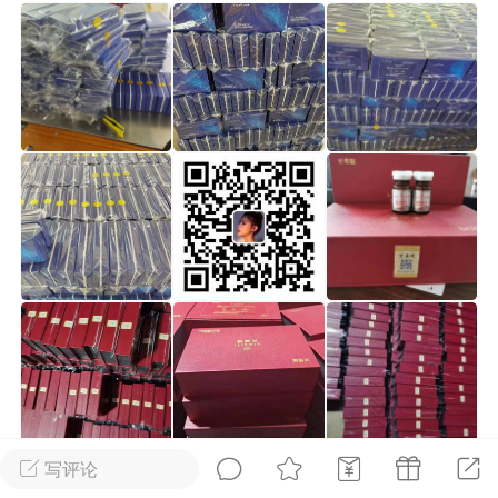
光
美业357
芯诗妍
卡卡美业
每次200金币
点击购买
大师
小熊水光
爆汗熊
溶脂
卡卡动能素
皇斯普拉雅
重建术
DRYY面膜
微晶溶斑术
美业爆款平台
Lv.8
靓号
加盟商
-26 23:18
电脑端
美业资讯
愫简闪充小白罐
草本/双效闪充，养出紧致小白脸！一、项
闪充小白罐 = 闪充大白肌（仪器）× 草本
（产品）×极光嫩肤啫喱（产品）这是一套
护...
写评论