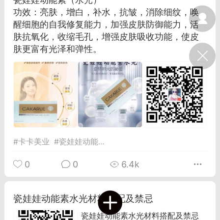
光
美业357
芯诗妍
卡卡美业
功效：亮肤，增白，补水，抗皱，消除细纹，唤
醒细胞的自我修复能力，加强皮肤防御能力，活
肤抗氧化，收缩毛孔，增强皮肤吸收功能，使皮
每次200金币
点击购买
肤更富有光泽和弹性。
大师
小熊水光
爆汗熊
溶脂
卡卡动能素
皇斯普拉雅
重建术
DRYY面膜
微晶溶斑术
美业爆款平台
Lv.8
靓号
加盟商
-26 23:18
电脑端
美业资讯
#
卡卡美业
#
瓷娃娃动能素
愫简闪充小白罐
0
0
6.4k
草本/双效闪充，养出紧致小白脸！一、项
闪充小白罐 = 闪充大白肌（仪器）× 草本
（产品）×极光嫩肤啫喱（产品）这是一套
瓷娃娃动能素水光材料搭配及禁忌
护...
瓷娃娃动能素水光材料搭配及禁忌