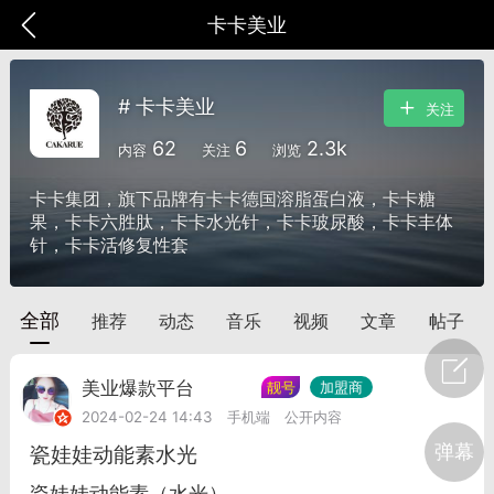
卡卡美业
# 卡卡美业
关注
62
6
2.3k
内容
关注
浏览
卡卡集团，旗下品牌有卡卡德国溶脂蛋白液，卡卡糖
果，卡卡六胜肽，卡卡水光针，卡卡玻尿酸，卡卡丰体
针，卡卡活修复性套
全部
推荐
动态
音乐
视频
文章
帖子
美业爆款平台
Lv.8
靓号
加盟商
爆汗熊
卡卡动能素
无创溶斑术
2024-02-24 14:43
手机端
公开内容
弹幕
瓷娃娃动能素水光
瓷娃娃动能素（水光）