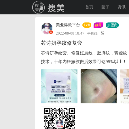
首页
圈子
资讯
美业爆款平台
Lv.8
靓号
加盟商
2022-09-08 18:47
手机端
芯诗妍孕纹修复套
芯诗妍孕纹套、修复妊辰纹，肥胖纹，肾虚纹
技术，十年内妊娠纹做后效果可达95%以上 !