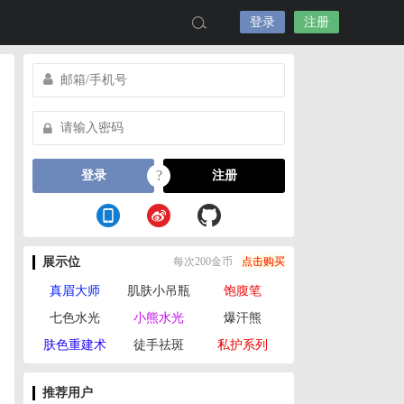
登录
注册
?
登录
注册
展示位
每次200金币
点击购买
真眉大师
肌肤小吊瓶
饱腹笔
七色水光
小熊水光
爆汗熊
肤色重建术
徒手祛斑
私护系列
推荐用户