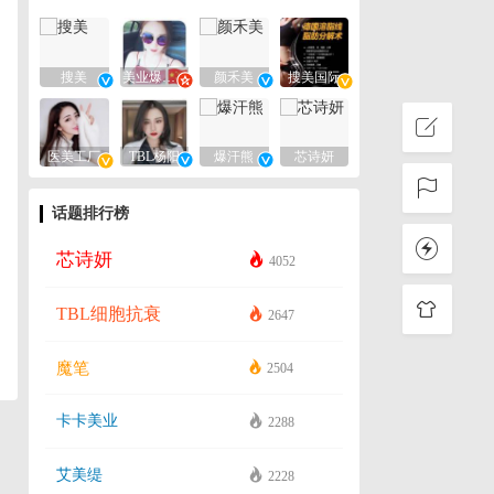
搜美
美业爆款平台
颜禾美
搜美国际
医美工厂
TBL杨阳
爆汗熊
芯诗妍
话题排行榜
芯诗妍
4052
TBL细胞抗衰
2647
魔笔
2504
卡卡美业
2288
艾美缇
2228