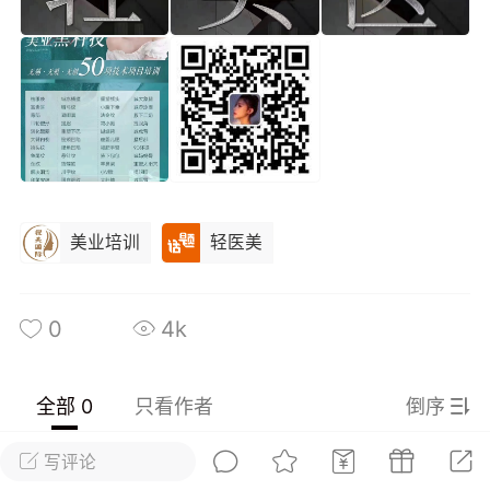
光
美业357
芯诗妍
卡卡美业
每次200金币
点击购买
大师
小熊水光
爆汗熊
溶脂
卡卡动能素
皇斯普拉雅
重建术
DRYY面膜
微晶溶斑术
美业培训
轻医美
美业爆款平台
Lv.8
靓号
加盟商
-26 23:18
电脑端
美业资讯
0
4k
愫简闪充小白罐
草本/双效闪充，养出紧致小白脸！一、项
闪充小白罐 = 闪充大白肌（仪器）× 草本
全部 0
只看作者
倒序
（产品）×极光嫩肤啫喱（产品）这是一套
护...
写评论