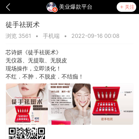
美业爆款平台
关注
徒手祛斑术
浏览 3561
•
手机端
•
2022-09-16 00:08
芯诗妍《徒手祛斑术》
无仪器、无提取、无脱皮
现场操作，立即淡化！
不红．不肿．不脱皮．不结痂！
爆汗熊
卡卡动能素
无创溶斑术