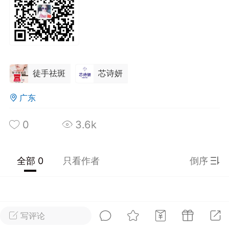
光
美业357
芯诗妍
卡卡美业
每次200金币
点击购买
大师
小熊水光
爆汗熊
徒手祛斑
芯诗妍
溶脂
卡卡动能素
皇斯普拉雅
重建术
DRYY面膜
微晶溶斑术
广东
0
3.6k
美业爆款平台
Lv.8
靓号
加盟商
-26 23:18
电脑端
美业资讯
愫简闪充小白罐
全部 0
只看作者
倒序
草本/双效闪充，养出紧致小白脸！一、项
闪充小白罐 = 闪充大白肌（仪器）× 草本
（产品）×极光嫩肤啫喱（产品）这是一套
护...
写评论