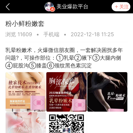
美业爆款平台
关注
粉小鲜粉嫩套
浏览 11609
•
手机端
•
2022-12-18 11:25
乳晕粉嫩术，火爆微信朋友圈，一套解决困扰多年
问题?，可操作部位：①乳晕②腋下③大腿内侧
④屁股沟⑤膝盖⑥颈纹黑色素沉淀
爆汗熊
卡卡动能素
无创溶斑术