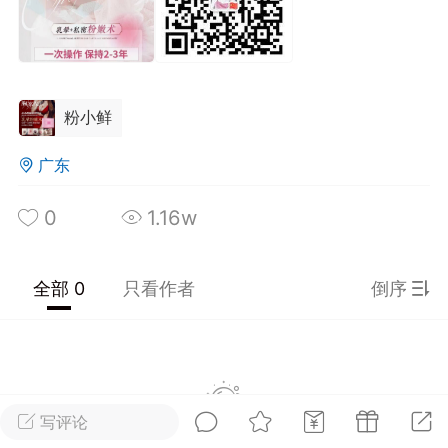
光
美业357
芯诗妍
卡卡美业
每次200金币
点击购买
大师
小熊水光
爆汗熊
粉小鲜
溶脂
卡卡动能素
皇斯普拉雅
广东
重建术
DRYY面膜
微晶溶斑术
0
1.16w
美业爆款平台
Lv.8
靓号
加盟商
-26 23:18
电脑端
美业资讯
全部 0
只看作者
倒序
愫简闪充小白罐
草本/双效闪充，养出紧致小白脸！一、项
闪充小白罐 = 闪充大白肌（仪器）× 草本
（产品）×极光嫩肤啫喱（产品）这是一套
护...
写评论
暂没有数据