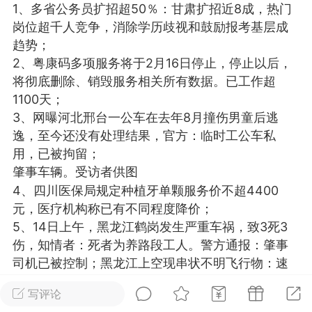
1、多省公务员扩招超50％：甘肃扩招近8成，热门
光
美业357
芯诗妍
卡卡美业
岗位超千人竞争，消除学历歧视和鼓励报考基层成
趋势；
每次200金币
点击购买
2、粤康码多项服务将于2月16日停止，停止以后，
大师
小熊水光
爆汗熊
将彻底删除、销毁服务相关所有数据。已工作超
1100天；
溶脂
卡卡动能素
皇斯普拉雅
3、网曝河北邢台一公车在去年8月撞伤男童后逃
重建术
DRYY面膜
微晶溶斑术
逸，至今还没有处理结果，官方：临时工公车私
用，已被拘留；
肇事车辆。受访者供图
美业爆款平台
Lv.8
靓号
加盟商
4、四川医保局规定种植牙单颗服务价不超4400
-26 23:18
电脑端
美业资讯
元，医疗机构称已有不同程度降价；
愫简闪充小白罐
5、14日上午，黑龙江鹤岗发生严重车祸，致3死3
草本/双效闪充，养出紧致小白脸！一、项
伤，知情者：死者为养路段工人。警方通报：肇事
闪充小白罐 = 闪充大白肌（仪器）× 草本
司机已被控制；黑龙江上空现串状不明飞行物：速
（产品）×极光嫩肤啫喱（产品）这是一套
度极快，形状由大到小；
护...
写评论
6、14日，南宁一男子在商场行凶致一女子死亡，两