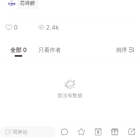
芯诗妍
光
美业357
芯诗妍
卡卡美业
每次200金币
点击购买
0
2.4k
大师
小熊水光
爆汗熊
溶脂
卡卡动能素
皇斯普拉雅
全部 0
只看作者
倒序
重建术
DRYY面膜
微晶溶斑术
美业爆款平台
Lv.8
靓号
加盟商
-26 23:18
电脑端
美业资讯
暂没有数据
愫简闪充小白罐
草本/双效闪充，养出紧致小白脸！一、项
闪充小白罐 = 闪充大白肌（仪器）× 草本
（产品）×极光嫩肤啫喱（产品）这是一套
护...
写评论