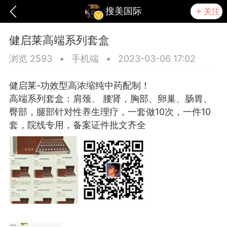
搜美国际
关注
健启莱高端系列套盒
浏览 2593
•
手机端
•
2023-03-06 17:02
健启莱-功效型高浓缩纯中药配制！
高端系列套盒：肩颈、 腰肾，胸部、卵巢、肠胃、
臀部，腿部针对性养生理疗，一套做10次，一件10
套，院线专用，备案证件批文齐全
爆汗熊
卡卡动能素
无创溶斑术