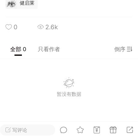
健启莱
光
美业357
芯诗妍
卡卡美业
每次200金币
点击购买
0
2.6k
大师
小熊水光
爆汗熊
溶脂
卡卡动能素
皇斯普拉雅
全部 0
只看作者
倒序
重建术
DRYY面膜
微晶溶斑术
美业爆款平台
Lv.8
靓号
加盟商
-26 23:18
电脑端
美业资讯
暂没有数据
愫简闪充小白罐
草本/双效闪充，养出紧致小白脸！一、项
闪充小白罐 = 闪充大白肌（仪器）× 草本
（产品）×极光嫩肤啫喱（产品）这是一套
护...
写评论