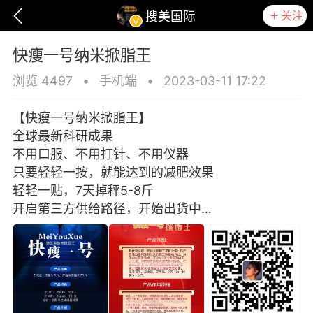
关注
搜美国际
快瘦一号纳米掀脂王
浏览 4497
•
手机端
•
2023-03-11 17:22
【快瘦一号纳米掀脂王】
全球最新科研成果
不用口服、不用打针、不用仪器
只要轻轻一按，就能达到的减肥效果
轻轻一贴，7天掉秤5-8斤
开启第三方供给路径，开始出货中…
爆汗熊
卡卡动能素
无创溶斑术