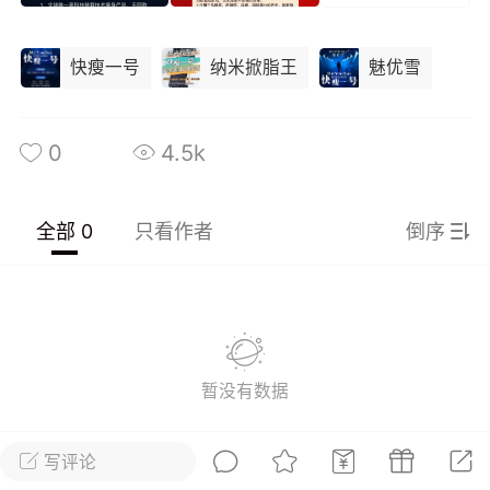
光
美业357
芯诗妍
卡卡美业
快瘦一号
纳米掀脂王
魅优雪
每次200金币
点击购买
大师
小熊水光
爆汗熊
0
4.5k
溶脂
卡卡动能素
皇斯普拉雅
重建术
DRYY面膜
微晶溶斑术
全部 0
只看作者
倒序
美业爆款平台
Lv.8
靓号
加盟商
-26 23:18
电脑端
美业资讯
愫简闪充小白罐
草本/双效闪充，养出紧致小白脸！一、项
暂没有数据
闪充小白罐 = 闪充大白肌（仪器）× 草本
（产品）×极光嫩肤啫喱（产品）这是一套
护...
写评论