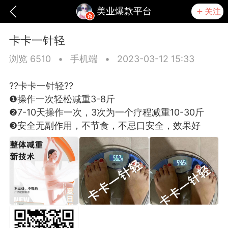
美业爆款平台
关注
卡卡一针轻
浏览 6510
•
手机端
•
2023-03-12 15:33
??卡卡一针轻??
❶操作一次轻松减重3-8斤
❷7-10天操作一次，3次为一个疗程减重10-30斤
❸安全无副作用，不节食，不忌口安全，效果好
爆汗熊
卡卡动能素
无创溶斑术