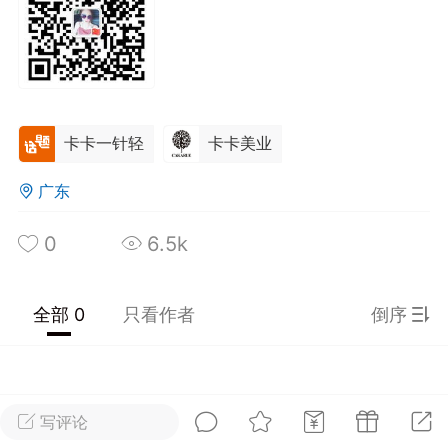
光
美业357
芯诗妍
卡卡美业
每次200金币
点击购买
大师
小熊水光
爆汗熊
卡卡一针轻
卡卡美业
溶脂
卡卡动能素
皇斯普拉雅
重建术
DRYY面膜
微晶溶斑术
广东
0
6.5k
美业爆款平台
Lv.8
靓号
加盟商
-26 23:18
电脑端
美业资讯
愫简闪充小白罐
全部 0
只看作者
倒序
草本/双效闪充，养出紧致小白脸！一、项
闪充小白罐 = 闪充大白肌（仪器）× 草本
（产品）×极光嫩肤啫喱（产品）这是一套
护...
写评论