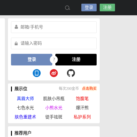
登录
注册
?
登录
注册
展示位
每次200金币
点击购买
真眉大师
肌肤小吊瓶
饱腹笔
七色水光
小熊水光
爆汗熊
肤色重建术
徒手祛斑
私护系列
推荐用户