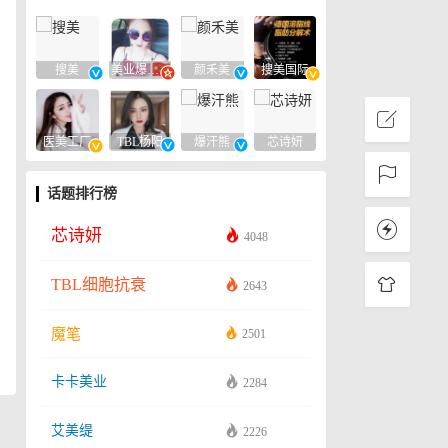
搜美
美业爆款平台
颜禾美
搜美国际
医美工厂
TBL杨阳
爆汗熊
芯诗妍
话题排行榜
芯诗妍
4048
TBL细胞抗衰
2643
魔笔
2501
卡卡美业
2284
艾美缇
2226