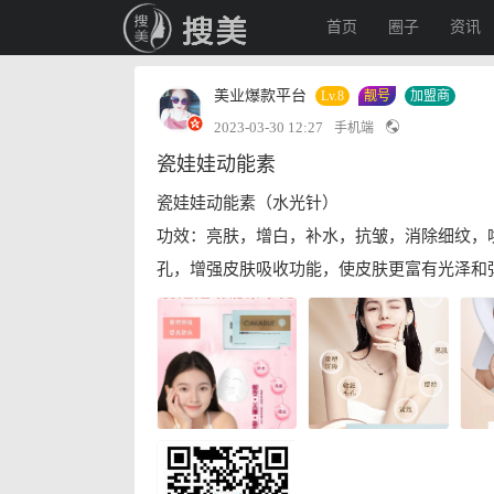
首页
圈子
资讯
美业爆款平台
Lv.8
靓号
加盟商
2023-03-30 12:27
手机端
瓷娃娃动能素
瓷娃娃动能素（水光针）
功效：亮肤，增白，补水，抗皱，消除细纹，
孔，增强皮肤吸收功能，使皮肤更富有光泽和