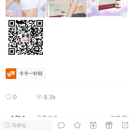
光
美业357
芯诗妍
卡卡美业
每次200金币
点击购买
大师
小熊水光
爆汗熊
溶脂
卡卡动能素
皇斯普拉雅
重建术
DRYY面膜
微晶溶斑术
美业爆款平台
卡卡一针轻
Lv.8
靓号
加盟商
-26 23:18
电脑端
美业资讯
愫简闪充小白罐
0
8.3k
草本/双效闪充，养出紧致小白脸！一、项
闪充小白罐 = 闪充大白肌（仪器）× 草本
（产品）×极光嫩肤啫喱（产品）这是一套
全部 0
只看作者
倒序
护...
写评论