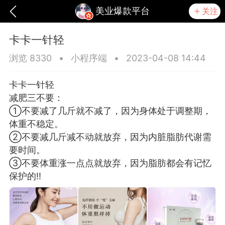
美业爆款平台
关注
卡卡一针轻
浏览 8330
•
小程序端
•
2023-04-08 14:44
卡卡一针轻
减肥三不要：
①不要减了几斤就不减了，因为身体处于调整期，
体重不稳定。
②不要减几斤减不动就放弃，因为内脏脂肪代谢需
要时间。
③不要体重涨一点点就放弃，因为脂肪都会有记忆
保护的‼
爆汗熊
卡卡动能素
无创溶斑术