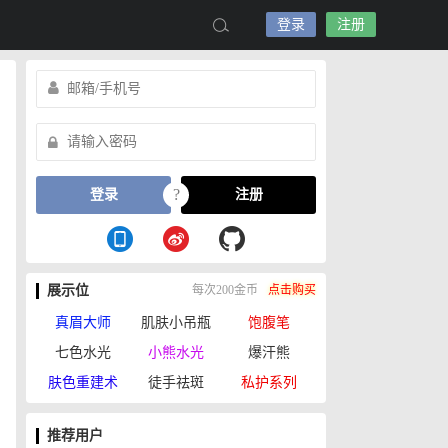
登录
注册
?
登录
注册
展示位
每次200金币
点击购买
真眉大师
肌肤小吊瓶
饱腹笔
七色水光
小熊水光
爆汗熊
肤色重建术
徒手祛斑
私护系列
推荐用户