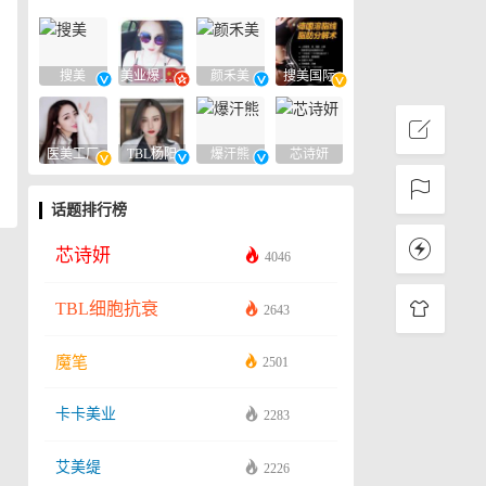
搜美
美业爆款平台
颜禾美
搜美国际
医美工厂
TBL杨阳
爆汗熊
芯诗妍
话题排行榜
芯诗妍
4046
TBL细胞抗衰
2643
魔笔
2501
卡卡美业
2283
艾美缇
2226