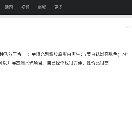
话题
视频
商城
更多
种功效三合一 ：❤️填充刺激胶原蛋白再生；?美白祛斑亮肤色；?补
可以开展高端水光项目。自己操作也很方便，性价比很高