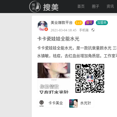
首页
圈子
资讯
美业爆款平台
Lv.8
靓号
加盟商
2021-03-04 18:45
手机端
卡卡瓷娃娃全能水光
卡卡瓷娃娃全能水光，是一款抗衰童颜水光 三
水镇敏，祛痘，去红血丝增加角质层。工作室
卡卡美业
水光针