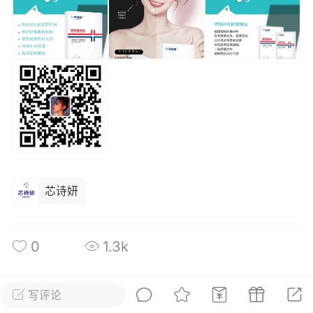
光
美业357
芯诗妍
卡卡美业
每次200金币
点击购买
大师
小熊水光
爆汗熊
溶脂
卡卡动能素
皇斯普拉雅
重建术
DRYY面膜
微晶溶斑术
美业爆款平台
Lv.8
靓号
加盟商
芯诗妍
-26 23:18
电脑端
美业资讯
愫简闪充小白罐
草本/双效闪充，养出紧致小白脸！一、项
0
1.3k
闪充小白罐 = 闪充大白肌（仪器）× 草本
（产品）×极光嫩肤啫喱（产品）这是一套
护...
写评论
全部 0
只看作者
倒序