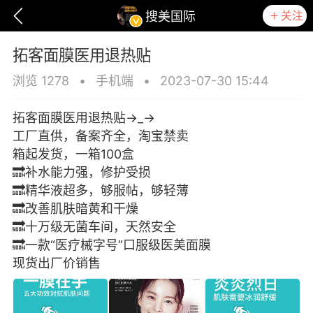
关注
搜美国际
拓客面膜医用退热贴
浏览 1278
•
手机端
•
2023-07-30 15:44
拓客面膜医用退热贴→_→
工厂直供，备案齐全，淘宝禁卖
箱起发货，一箱100盒
🔜补水能力强，修护受损
🔜精华液超多，够服帖，够轻薄
🔜改善肌肤暗黄和干燥
🔜十万级无菌车间，天然安全
🔜一款“医疗械字号”口服级医美面膜
爆汗熊
卡卡动能素
无创溶斑术
现货出厂价销售