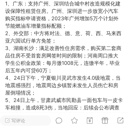
1、广东：支持广州、深圳结合城中村改造规模化建
光
美业357
芯诗妍
卡卡美业
设保障性租赁住房。广州、深圳进一步放宽小汽车
购买指标申请资格，2023年广州增加5万个计划外
每次200金币
点击购买
节能燃油车增量指标配额；
大师
小熊水光
爆汗熊
2、外交部：中方将对法、德、意、荷、西、马来西
亚六国试行单方免签；
溶脂
卡卡动能素
皇斯普拉雅
3、湖南长沙：满足改善性住房需求，购买第二套商
重建术
DRYY面膜
微晶溶斑术
品住房不受首套房网签时间的限制；河南周口推大
学生公积金政策：每月缴1008元，连缴半年，毕业
后五年内可贷60万；
美业爆款平台
Lv.8
靓号
加盟商
4、24日下午，宁夏银川灵武市发生4.0级地震，当
-26 23:18
电脑端
美业资讯
地震感强烈，地震周边乡镇暂未发生人员伤亡和房
愫简闪充小白罐
屋倒塌情况；
草本/双效闪充，养出紧致小白脸！一、项
5、24日上午，甘肃武威市民勤县一面包车与一皮卡
闪充小白罐 = 闪充大白肌（仪器）× 草本
车相撞，造成8死3伤，当地回应：后续会公布调查
（产品）×极光嫩肤啫喱（产品）这是一套
报告；
护...
写评论
6、淘宝宣布：今年取消”双12″，更改为”淘宝年终好