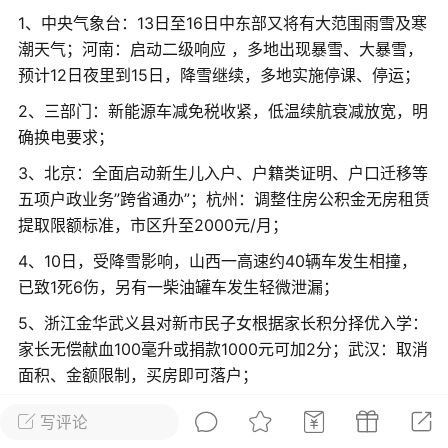
光
美业357
芯诗妍
卡卡美业
1、中央气象台：13日至16日中东部又将有大范围雨雪及寒
潮天气；河南：启动二级响应 ，多地出现暴雪、大暴雪，
预计12日夜里到15日，降雪继续，多地实施停课、停运；
每次200金币
点击购买
2、三部门：新能源车减免税收紧，低温续航衰减放宽，明
大师
小熊水光
爆汗熊
确换电要求；
溶脂
卡卡动能素
皇斯普拉雅
3、北京：全面启动新生儿入户、户籍类证明、户口迁移等
重建术
DRYY面膜
微晶溶斑术
五项户政业务”跨省通办”；杭州：调整住房公积金无房租赁
提取限额标准，市区升至2000元/月；
美业爆款平台
Lv.8
靓号
加盟商
4、10日，受降雪影响，山西一高速约40辆车发生相撞，
-26 23:18
电脑端
美业资讯
已致1死6伤，另有一柴油罐车发生轻微泄漏；
愫简闪充小白罐
5、浙江金华武义县对新市民子女根据家长积分择优入学：
草本/双效闪充，养出紧致小白脸！一、项
家长无偿献血100毫升或捐款1000元可加2分；武汉：取消
闪充小白罐 = 闪充大白肌（仪器）× 草本
面积、金额限制，买房即可落户；
（产品）×极光嫩肤啫喱（产品）这是一套
6、深圳：2024年起，护士将拥有处方权，缓解”看病
护...
写评论
难”，上海：相关试点将于近期出台；