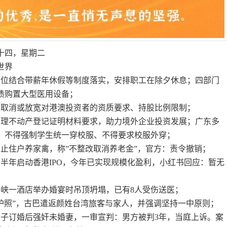
月十四，星期二
世界
单位结合带薪年休假等制度落实，安排职工在除夕休息；四部门
债购置大型医用设备；
步取消或放宽对港澳投资者的资质要求、持股比例限制；
办理不动产登记证明材料要求，助力境外企业投资发展；广东多
，不得强制学生统一穿校服、不得要求校服外穿；
禁止住户养家禽，称”不整改取消养老金”，官方：责令撤销；
下半年启动香港IPO，今年已实现规模化盈利，小红书回应：暂无
门峡一酒店举办婚宴时吊顶坍塌，已有8人受伤送医；
湾护照”，古巴遣返颜姓台湾旅客与家人，并强调坚持一中原则；
男子订婚后强奸未婚妻，一审宣判：男方被判3年，当庭上诉。案