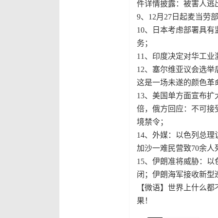
件详情披露：被害人逃
9、12月27日起麦当劳
10、日本考虑部署具有
务；
11、印度决定对华工业激
12、塞尔维亚议会选
这是一场未遂的颜色革
13、美国单方面宣布扩
倍，俄方回应：不可接
境禁令；
14、外媒：以色列总理
加沙一难民营致70余
15、伊朗准将威胁：
闭；伊朗海军接收新型巡
【微语】世界上什么都
果！