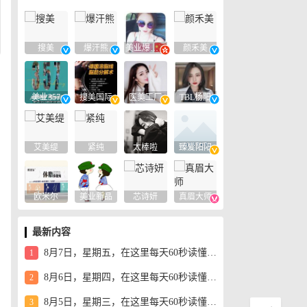
搜美
爆汗熊
美业爆款平台
颜禾美
美业357
搜美国际
医美工厂
TBL杨阳
艾美缇
紧纯
太棒啦
臻爱阳阳
欧米尔
美业新品
芯诗妍
真眉大师
最新内容
8月7日，星期五，在这里每天60秒读懂世界！
1
8月6日，星期四，在这里每天60秒读懂世界！
2
8月5日，星期三，在这里每天60秒读懂世界！
3