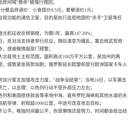
出房间喊”救命”被强行拽回；
部分餐品将调价：小食提价0.5元，套餐涨价1元；
监视功能的通信卫星，目的是执行监视他国的”杀手”卫星等任
光机征收反倾销税，为期5年，最高147.20%；
举后，反对派支持者举行抗议，随后演变为骚乱，塞总统武契奇：
命，感谢俄情报部门预警；
大北极领土主权范围，面积高达100万平方公里，是加州的两
受，或致紧张局势加剧；俄罗斯延长欧盟和部分欧洲国家卡车入
访加沙誓言加强攻击力度，”战争没结束”；当地24日，以军袭击
人死亡，以总理：以色列行动不受外部压力左右；
以色列和美国很快就会等来地中海、直布罗陀海峡和其他水道的关
航导弹：射程超1000公里，中途可改变攻击目标；
不公平，唯独时间最公平，你是懒惰还是努力，时间都会给出结