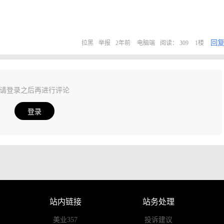
回
拉黑
举报
2年前
电脑端
阅读： 309
1楼
请登录之后再进行评论
登录
站内链接
站务处理
美业357
投诉建议