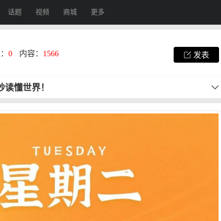
话题
视频
商城
更多
注：
0
内容：
1566
发表
0秒读懂世界！