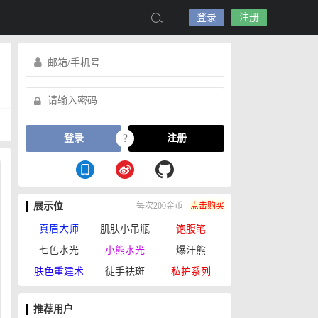
登录
注册
?
登录
注册
展示位
每次200金币
点击购买
真眉大师
肌肤小吊瓶
饱腹笔
七色水光
小熊水光
爆汗熊
肤色重建术
徒手祛斑
私护系列
推荐用户